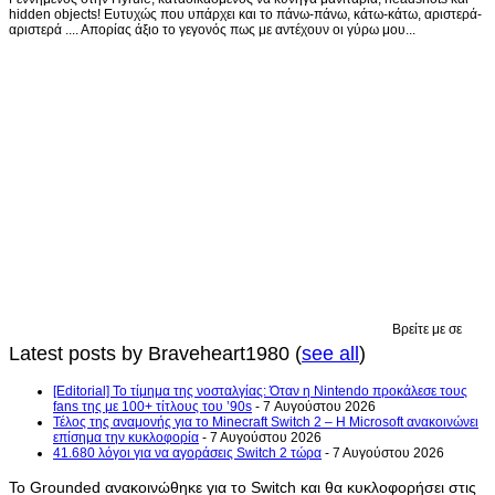
hidden objects! Ευτυχώς που υπάρχει και το πάνω-πάνω, κάτω-κάτω, αριστερά-
αριστερά .... Απορίας άξιο το γεγονός πως με αντέχουν οι γύρω μου...
Βρείτε με σε
Latest posts by Braveheart1980
(
see all
)
[Editorial] Το τίμημα της νοσταλγίας: Όταν η Nintendo προκάλεσε τους
fans της με 100+ τίτλους του ’90s
- 7 Αυγούστου 2026
Τέλος της αναμονής για το Minecraft Switch 2 – Η Microsoft ανακοινώνει
επίσημα την κυκλοφορία
- 7 Αυγούστου 2026
41.680 λόγοι για να αγοράσεις Switch 2 τώρα
- 7 Αυγούστου 2026
Το Grounded ανακοινώθηκε για το Switch και θα κυκλοφορήσει στις