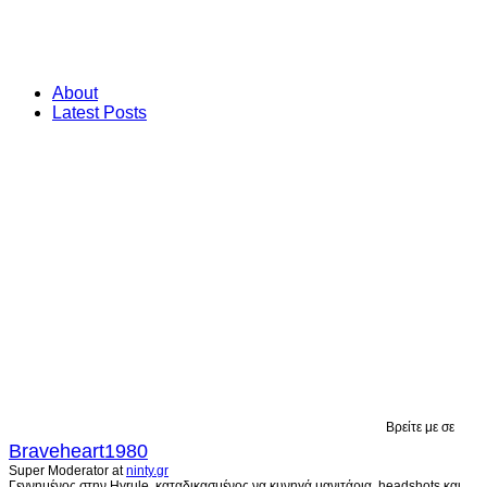
About
Latest Posts
Βρείτε με σε
Braveheart1980
Super Moderator
at
ninty.gr
Γεννημένος στην Hyrule, καταδικασμένος να κυνηγά μανιτάρια, headshots και