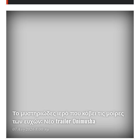
Το μυστηριώδες ιερό που κόβει τις μοίρες
των ευχών: Νέο trailer Onimusha
07 Αυγ 2026 8:00 πμ