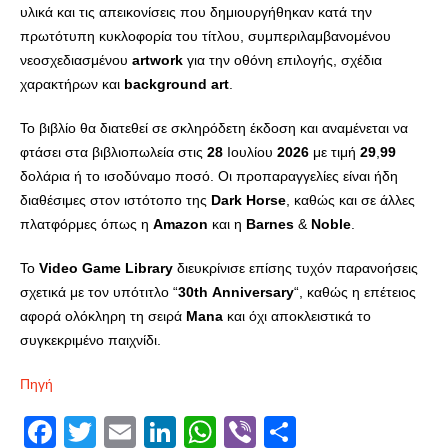
υλικά και τις απεικονίσεις που δημιουργήθηκαν κατά την
πρωτότυπη κυκλοφορία του τίτλου, συμπεριλαμβανομένου
νεοσχεδιασμένου
artwork
για την οθόνη επιλογής, σχέδια
χαρακτήρων και
background
art
.
Το βιβλίο θα διατεθεί σε σκληρόδετη έκδοση και αναμένεται να
φτάσει στα βιβλιοπωλεία στις
28
Ιουλίου
2026
με τιμή
29
,
99
δολάρια ή το ισοδύναμο ποσό. Οι προπαραγγελίες είναι ήδη
διαθέσιμες στον ιστότοπο της
Dark
Horse
, καθώς και σε άλλες
πλατφόρμες όπως η
Amazon
και η
Barnes
&
Noble
.
Το
Video
Game
Library
διευκρίνισε επίσης τυχόν παρανοήσεις
σχετικά με τον υπότιτλο “
30
th
Anniversary
“, καθώς η επέτειος
αφορά ολόκληρη τη σειρά
Mana
και όχι αποκλειστικά το
συγκεκριμένο παιχνίδι.
Πηγή
Facebook
Twitter
Email
LinkedIn
WhatsApp
Viber
Share