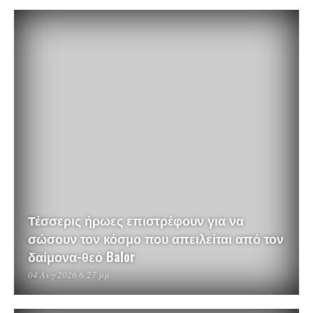
Τέσσερις ήρωες επιστρέφουν για να
σώσουν τον κόσμο που απειλείται από τον
δαίμονα-θεό Balor
04 Αυγ 2026 6:27 μμ