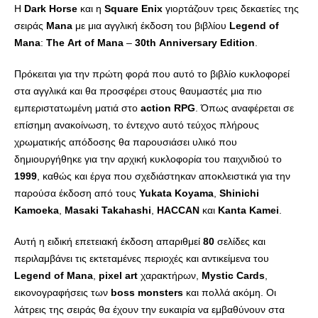
Η
Dark
Horse
και η
Square
Enix
γιορτάζουν τρεις δεκαετίες της
σειράς
Mana
με μια αγγλική έκδοση του βιβλίου
Legend
of
Mana
:
The
Art
of
Mana
–
30
th
Anniversary
Edition
.
Πρόκειται για την πρώτη φορά που αυτό το βιβλίο κυκλοφορεί
στα αγγλικά και θα προσφέρει στους θαυμαστές μια πιο
εμπεριστατωμένη ματιά στο
action
RPG
. Όπως αναφέρεται σε
επίσημη ανακοίνωση, το έντεχνο αυτό τεύχος πλήρους
χρωματικής απόδοσης θα παρουσιάσει υλικό που
δημιουργήθηκε για την αρχική κυκλοφορία του παιχνιδιού το
1999
, καθώς και έργα που σχεδιάστηκαν αποκλειστικά για την
παρούσα έκδοση από τους
Yukata
Koyama
,
Shinichi
Kamoeka
,
Masaki
Takahashi
,
HACCAN
και
Kanta
Kamei
.
Αυτή η ειδική επετειακή έκδοση απαριθμεί
80
σελίδες και
περιλαμβάνει τις εκτεταμένες περιοχές και αντικείμενα του
Legend
of
Mana
,
pixel
art
χαρακτήρων,
Mystic
Cards
,
εικονογραφήσεις των
boss
monsters
και πολλά ακόμη. Οι
λάτρεις της σειράς θα έχουν την ευκαιρία να εμβαθύνουν στα