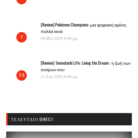
[Review] Pokémon Champions: μια ψηφιακή αρένα,
πολλά κενά
7
09 Μάι 2026 8:00 μμ
[Review] Tomodachi Life: Living the Dream : η ζωή των
ονείρων σου
7.5
21 Απρ 2026 6:00 μμ
ΤΕΛΕΥΤΑΊΟ DIRECT: