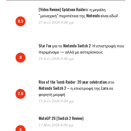
[Video Review] Splatoon Raiders: η μεγάλη
“μοναχική” περιπέτεια της Nintendo είναι εδώ!
8.5
27 Ιούλ 2026 8:00 μμ
Star Fox για το Nintendo Switch 2: Η επιστροφή που
περιμέναμε — αλλά με αστερίσκους
8
29 Ιούν 2026 9:00 μμ
Rise of the Tomb Raider: 20 year celebration στο
Nintendo Switch 2 – η επιστροφή της Lara σε
φορητή μορφή
7.8
15 Ιούν 2026 8:00 μμ
MotoGP 26 [Switch 2 Review]
13 Μάι 2026 8:00 μμ
6