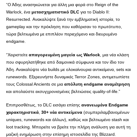
“Ο Άδης ανασηκώνεται για άλλη μια φορά στο Reign of the
Warlock, ένα
μετασχηματιστικό DLC
για το Diablo II:
Resurrected. Ανακαλύψτε ξανά την εμβληματική ιστορία, το
gameplay και την πρόκληση που καθόρισαν το πρωτότυπο,
τώρα βελτιωμένα με επιπλέον περιεχόμενο και διευρυμένο
endgame.
“Χειριστείτε
απαγορευμένη μαγεία ως Warlock
, μια νέα κλάση
που σφυρηλατήθηκε από δαιμονικά σύμφωνα και τον ίδιο τον
Άδη. Ανακαλύψτε νέα builds με ολοκαίνουρια αντικείμενα, sets και
runewords. Εξερευνήστε δυναμικές Terror Zones, αντιμετωπίστε
τους Colossal Ancients σε μια
απόλυτη endgame αναμέτρηση
και απολαύστε εκσυγχρονισμένες βελτιώσεις quality-of-life.”
Επιπροσθέτως, το DLC εισάγει επίσης
ανανεωμένα Endgame
χαρακτηριστικά
,
30+ νέα αντικείμενα
(συμπεριλαμβανομένων
uniques, runewords και άλλων), καθώς και βελτιωμένο stash και
loot tracking. Μπορείτε να βρείτε την πλήρη ανάλυση για αυτή τη
μαζική ενημέρωση στην επίσημη ιστοσελίδα της Blizzard.