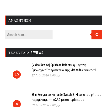
ΑΝΑΖΉΤΗΣΗ
ΤΕΛΕΥΤΑΊΑ REVIEWS
[Video Review] Splatoon Raiders: η μεγάλη
“μοναχική” περιπέτεια της Nintendo είναι εδώ!
8.5
27 Ιούλ 2026 8:00 μμ
Star Fox για το Nintendo Switch 2: Η επιστροφή που
περιμέναμε — αλλά με αστερίσκους
8
29 Ιούν 2026 9:00 μμ