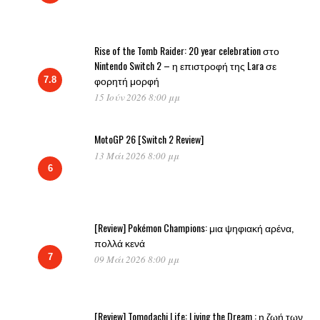
Rise of the Tomb Raider: 20 year celebration στο
Nintendo Switch 2 – η επιστροφή της Lara σε
φορητή μορφή
7.8
15 Ιούν 2026 8:00 μμ
MotoGP 26 [Switch 2 Review]
13 Μάι 2026 8:00 μμ
6
[Review] Pokémon Champions: μια ψηφιακή αρένα,
πολλά κενά
7
09 Μάι 2026 8:00 μμ
[Review] Tomodachi Life: Living the Dream : η ζωή των