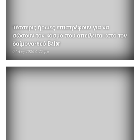
Τέσσερις ήρωες επιστρέφουν για να
σώσουν τον κόσμο που απειλείται από τον
δαίμονα-θεό Balor
04 Αυγ 2026 6:27 μμ