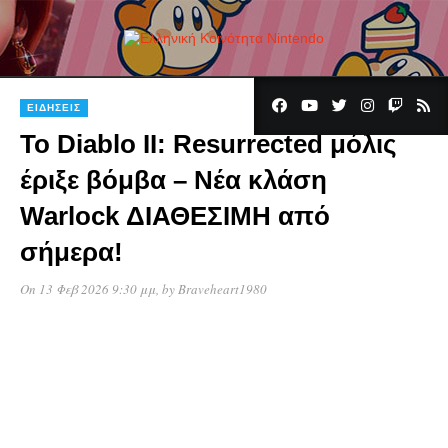
ΕΙΔΉΣΕΙΣ
Το Diablo II: Resurrected μόλις
έριξε βόμβα – Νέα κλάση
Warlock ΔΙΑΘΕΣΙΜΗ από
σήμερα!
On 13 Φεβ 2026 9:30 μμ
, by
Braveheart1980