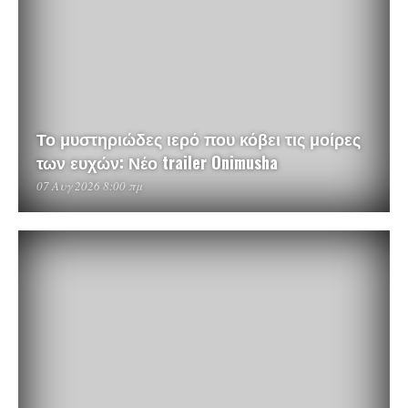
Το μυστηριώδες ιερό που κόβει τις μοίρες
των ευχών: Νέο trailer Onimusha
07 Αυγ 2026 8:00 πμ