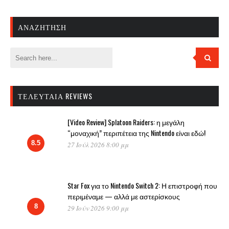
ΑΝΑΖΉΤΗΣΗ
ΤΕΛΕΥΤΑΊΑ REVIEWS
[Video Review] Splatoon Raiders: η μεγάλη
“μοναχική” περιπέτεια της Nintendo είναι εδώ!
8.5
27 Ιούλ 2026 8:00 μμ
Star Fox για το Nintendo Switch 2: Η επιστροφή που
περιμέναμε — αλλά με αστερίσκους
8
29 Ιούν 2026 9:00 μμ