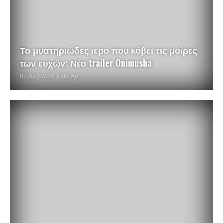
Το μυστηριώδες ιερό που κόβει τις μοίρες
των ευχών: Νέο trailer Onimusha
07 Αυγ 2026 8:00 πμ