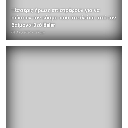
Τέσσερις ήρωες επιστρέφουν για να
σώσουν τον κόσμο που απειλείται από τον
δαίμονα-θεό Balor
04 Αυγ 2026 6:27 μμ