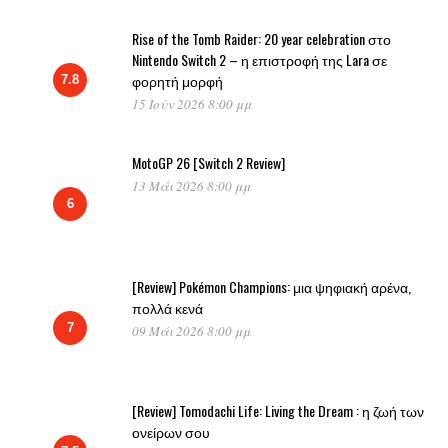
Rise of the Tomb Raider: 20 year celebration στο
Nintendo Switch 2 – η επιστροφή της Lara σε
φορητή μορφή
7.8
15 Ιούν 2026 8:00 μμ
MotoGP 26 [Switch 2 Review]
13 Μάι 2026 8:00 μμ
6
[Review] Pokémon Champions: μια ψηφιακή αρένα,
πολλά κενά
7
09 Μάι 2026 8:00 μμ
[Review] Tomodachi Life: Living the Dream : η ζωή των
ονείρων σου