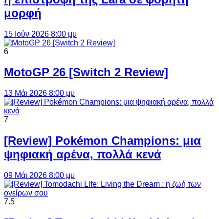
μορφή
15 Ιούν 2026 8:00 μμ
6
MotoGP 26 [Switch 2 Review]
13 Μάι 2026 8:00 μμ
7
[Review] Pokémon Champions: μια
ψηφιακή αρένα, πολλά κενά
09 Μάι 2026 8:00 μμ
7.5