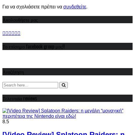
Για να σχολιάσετε πρέπει να
συνδεθείτε
.
Ακολουθήστε μας
Το επίσημο facebook group μας!!
Αναζήτηση
Τελευταία reviews
8.5
[Video Review] Splatoon Raiders: η