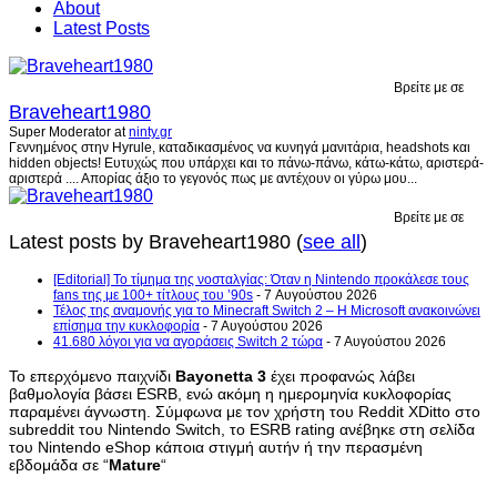
About
Latest Posts
Βρείτε με σε
Braveheart1980
Super Moderator
at
ninty.gr
Γεννημένος στην Hyrule, καταδικασμένος να κυνηγά μανιτάρια, headshots και
hidden objects! Ευτυχώς που υπάρχει και το πάνω-πάνω, κάτω-κάτω, αριστερά-
αριστερά .... Απορίας άξιο το γεγονός πως με αντέχουν οι γύρω μου...
Βρείτε με σε
Latest posts by Braveheart1980
(
see all
)
[Editorial] Το τίμημα της νοσταλγίας: Όταν η Nintendo προκάλεσε τους
fans της με 100+ τίτλους του ’90s
- 7 Αυγούστου 2026
Τέλος της αναμονής για το Minecraft Switch 2 – Η Microsoft ανακοινώνει
επίσημα την κυκλοφορία
- 7 Αυγούστου 2026
41.680 λόγοι για να αγοράσεις Switch 2 τώρα
- 7 Αυγούστου 2026
Το επερχόμενο παιχνίδι
Bayonetta 3
έχει προφανώς λάβει
βαθμολογία βάσει ESRB, ενώ ακόμη η ημερομηνία κυκλοφορίας
παραμένει άγνωστη. Σύμφωνα με τον χρήστη του Reddit XDitto στο
subreddit του Nintendo Switch, το ESRB rating ανέβηκε στη σελίδα
του Nintendo eShop κάποια στιγμή αυτήν ή την περασμένη
εβδομάδα σε “
Mature
“