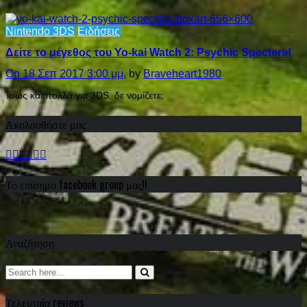
Nintendo 3DS
Ειδήσεις
Δείτε το μέγεθος του Yo-kai Watch 2: Psychic Specters!
On 18 Σεπ 2017 3:00 μμ
, by
Braveheart1980
Ίσως και πολλά για 3DS, δε νομίζετε;
Ακολουθήστε μας
Το επίσημο facebook group μας!!
Αναζήτηση
Τελευταία reviews