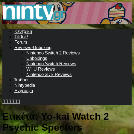
Κεντρική
TikTok!
Forum
Reviews-Unboxing
Nintendo Switch 2 Reviews
Unboxings
Nintendo Switch Reviews
Wii U Reviews
Nintendo 3DS Reviews
Άρθρα
Nintypedia
Εγγραφή
Ετικέτα:
Yo-kai Watch 2
Psychic Specters