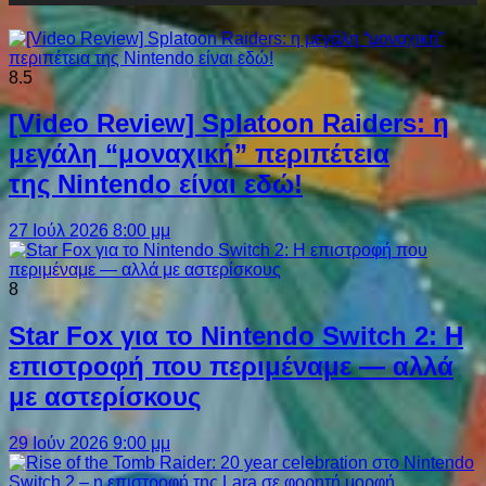
8.5
[Video Review] Splatoon Raiders: η
μεγάλη “μοναχική” περιπέτεια
της Nintendo είναι εδώ!
27 Ιούλ 2026 8:00 μμ
8
Star Fox για το Nintendo Switch 2: Η
επιστροφή που περιμέναμε — αλλά
με αστερίσκους
29 Ιούν 2026 9:00 μμ