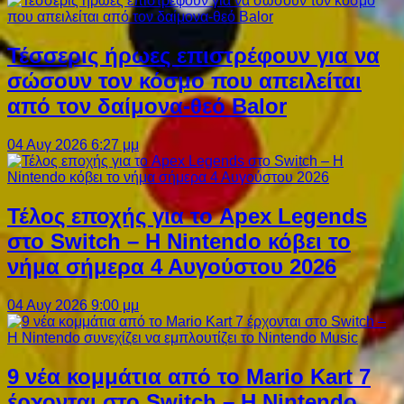
Τέσσερις ήρωες επιστρέφουν για να
σώσουν τον κόσμο που απειλείται
από τον δαίμονα-θεό Balor
04 Αυγ 2026 6:27 μμ
Τέλος εποχής για το Apex Legends
στο Switch – Η Nintendo κόβει το
νήμα σήμερα 4 Αυγούστου 2026
04 Αυγ 2026 9:00 μμ
9 νέα κομμάτια από το Mario Kart 7
έρχονται στο Switch – Η Nintendo