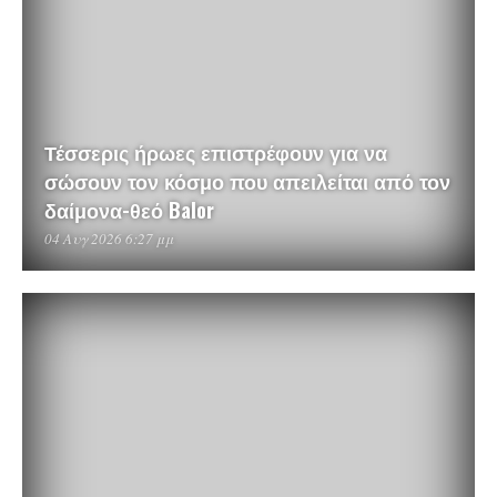
Τέσσερις ήρωες επιστρέφουν για να
σώσουν τον κόσμο που απειλείται από τον
δαίμονα-θεό Balor
04 Αυγ 2026 6:27 μμ