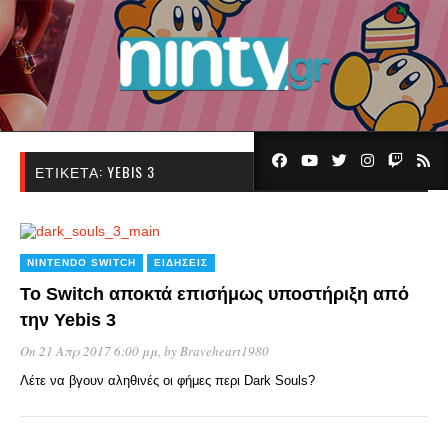
ΕΤΙΚΈΤΑ:
YEBIS 3
NINTENDO SWITCH
ΕΙΔΉΣΕΙΣ
To Switch αποκτά επισήμως υποστήριξη από
την Yebis 3
On 21 Απρ 2017 6:00 μμ
, by
Braveheart1980
Λέτε να βγουν αληθινές οι φήμες περι Dark Souls?