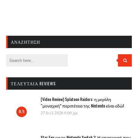
ΑΝΑΖΉΤΗΣΗ
ΤΕΛΕΥΤΑΊΑ REVIEWS
[Video Review] Splatoon Raiders: η μεγάλη
“μοναχική” περιπέτεια της Nintendo είναι εδώ!
8.5
27 Ιούλ 2026 8:00 μμ
Star Fox για το Nintendo Switch 2: Η επιστροφή που