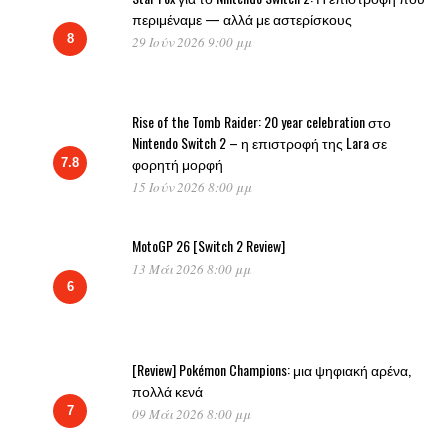
περιμέναμε — αλλά με αστερίσκους
8
29 Ιούν 2026 9:00 μμ
Rise of the Tomb Raider: 20 year celebration στο
Nintendo Switch 2 – η επιστροφή της Lara σε
φορητή μορφή
7.8
15 Ιούν 2026 8:00 μμ
MotoGP 26 [Switch 2 Review]
13 Μάι 2026 8:00 μμ
6
[Review] Pokémon Champions: μια ψηφιακή αρένα,
πολλά κενά
7
09 Μάι 2026 8:00 μμ