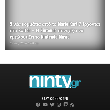
9 νέα κομμάτια από το Mario Kart 7 έρχονται
στο Switch – Η Nintendo συνεχίζει να
εμπλουτίζει το Nintendo Music
05 Αυγ 2026 8:00 πμ
STAY CONNECTED