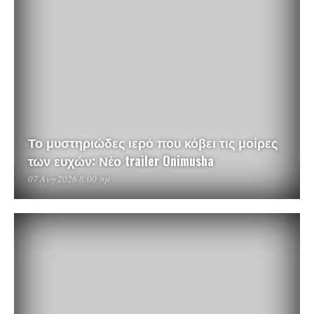
Το μυστηριώδες ιερό που κόβει τις μοίρες
των ευχών: Νέο trailer Onimusha
07 Αυγ 2026 8:00 πμ