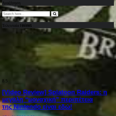
Αναζήτηση
Τελευταία reviews
8.5
[Video Review] Splatoon Raiders: η
μεγάλη “μοναχική” περιπέτεια
της Nintendo είναι εδώ!