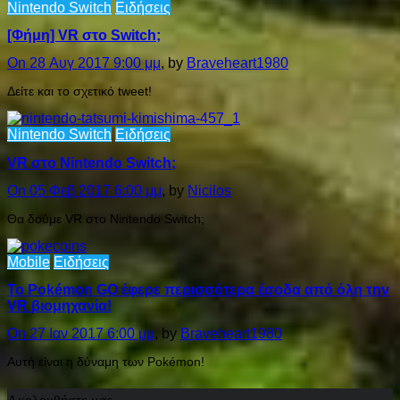
Nintendo Switch
Ειδήσεις
[Φήμη] VR στο Switch;
On 28 Αυγ 2017 9:00 μμ
, by
Braveheart1980
Δείτε και το σχετικό tweet!
Nintendo Switch
Ειδήσεις
VR στο Nintendo Switch;
On 05 Φεβ 2017 6:00 μμ
, by
Nicilos
Θα δούμε VR στο Nintendo Switch;
Mobile
Ειδήσεις
To Pokémon GO έφερε περισσότερα έσοδα από όλη την
VR βιομηχανία!
On 27 Ιαν 2017 6:00 μμ
, by
Braveheart1980
Αυτή είναι η δύναμη των Pokémon!
Ακολουθήστε μας