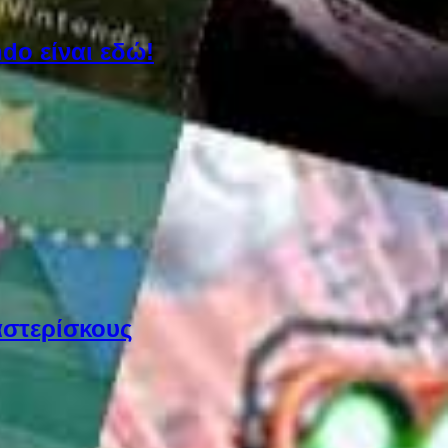
do είναι εδώ!
αστερίσκους