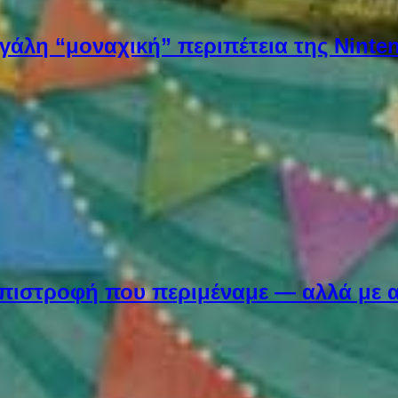
εγάλη “μοναχική” περιπέτεια της Ninten
Η επιστροφή που περιμέναμε — αλλά με 