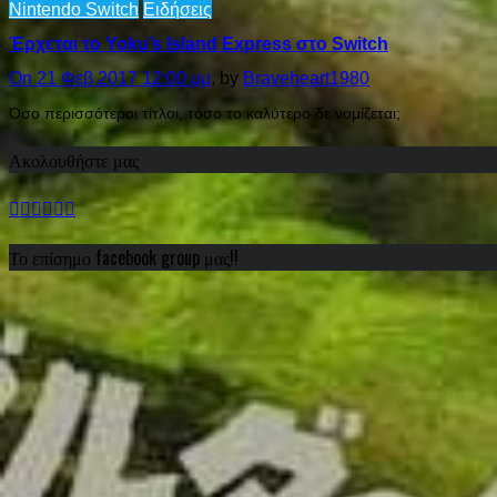
Nintendo Switch
Ειδήσεις
Έρχεται το Yoku’s Island Express στο Switch
On 21 Φεβ 2017 12:00 μμ
, by
Braveheart1980
Όσο περισσότεροι τίτλοι, τόσο το καλύτερο δε νομίζεται;
Ακολουθήστε μας
Το επίσημο facebook group μας!!