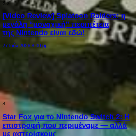
8.5
[Video Review] Splatoon Raiders: η
μεγάλη “μοναχική” περιπέτεια
της Nintendo είναι εδώ!
27 Ιούλ 2026 8:00 μμ
8
Star Fox για το Nintendo Switch 2: Η
επιστροφή που περιμέναμε — αλλά
με αστερίσκους