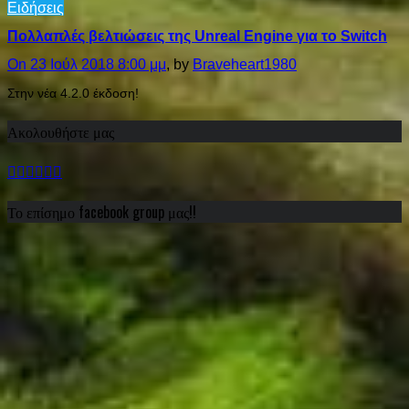
Ειδήσεις
Πολλαπλές βελτιώσεις της Unreal Engine για το Switch
On 23 Ιούλ 2018 8:00 μμ
, by
Braveheart1980
Στην νέα 4.2.0 έκδοση!
Ακολουθήστε μας
Το επίσημο facebook group μας!!