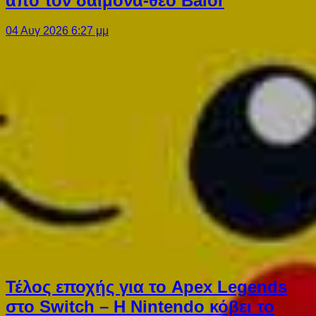
από τον δαίμονα-θεό Balor
04 Αυγ 2026 6:27 μμ
Τέλος εποχής για το Apex Legends
στο Switch – Η Nintendo κόβει το