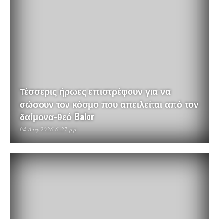
Τέσσερις ήρωες επιστρέφουν για να
σώσουν τον κόσμο που απειλείται από τον
δαίμονα-θεό Balor
04 Αυγ 2026 6:27 μμ