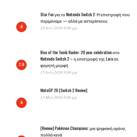
Star Fox για το Nintendo Switch 2: Η επιστροφή που
περιμέναμε — αλλά με αστερίσκους
8
29 Ιούν 2026 9:00 μμ
Rise of the Tomb Raider: 20 year celebration στο
Nintendo Switch 2 – η επιστροφή της Lara σε
φορητή μορφή
7.8
15 Ιούν 2026 8:00 μμ
MotoGP 26 [Switch 2 Review]
13 Μάι 2026 8:00 μμ
6
[Review] Pokémon Champions: μια ψηφιακή αρένα,
πολλά κενά