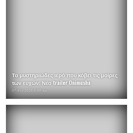
Το μυστηριώδες ιερό που κόβει τις μοίρες
των ευχών: Νέο trailer Onimusha
07 Αυγ 2026 8:00 πμ