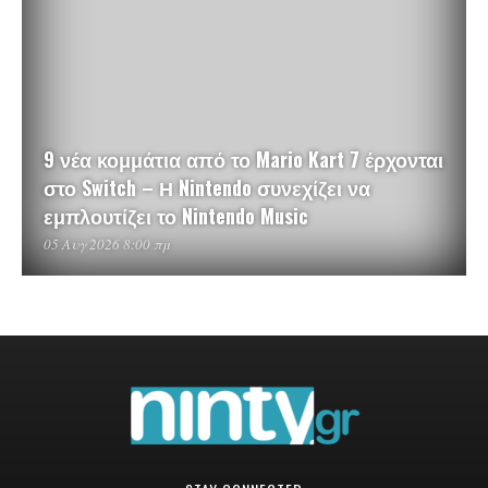
9 νέα κομμάτια από το Mario Kart 7 έρχονται
στο Switch – Η Nintendo συνεχίζει να
εμπλουτίζει το Nintendo Music
05 Αυγ 2026 8:00 πμ