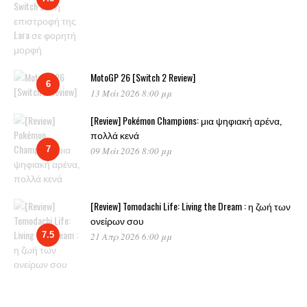
MotoGP 26 [Switch 2 Review]
6
13 Μάι 2026 8:00 μμ
[Review] Pokémon Champions: μια ψηφιακή αρένα,
πολλά κενά
7
09 Μάι 2026 8:00 μμ
[Review] Tomodachi Life: Living the Dream : η ζωή των
ονείρων σου
7.5
21 Απρ 2026 6:00 μμ