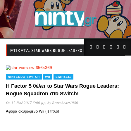
ΕΤΙΚΈΤΑ:
STAR WARS ROGUE LEADERS ROGUE SQUADRON
NINTENDO SWITCH
WII
ΕΙΔΉΣΕΙΣ
H Factor 5 θέλει το Star Wars Rogue Leaders:
Rogue Squadron στο Switch!
On 12 Νοέ 2017 5:00 μμ
, by
Braveheart1980
Αφορά ακυρωμένο Wii (!) τίτλο!