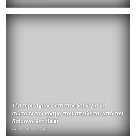
Τέσσερις ήρωες επιστρέφουν για να
σώσουν τον κόσμο που απειλείται από τον
δαίμονα-θεό Balor
04 Αυγ 2026 6:27 μμ