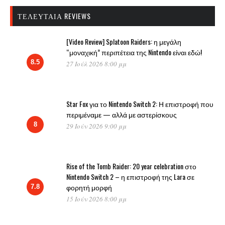
ΤΕΛΕΥΤΑΊΑ REVIEWS
[Video Review] Splatoon Raiders: η μεγάλη
“μοναχική” περιπέτεια της Nintendo είναι εδώ!
8.5
27 Ιούλ 2026 8:00 μμ
Star Fox για το Nintendo Switch 2: Η επιστροφή που
περιμέναμε — αλλά με αστερίσκους
8
29 Ιούν 2026 9:00 μμ
Rise of the Tomb Raider: 20 year celebration στο
Nintendo Switch 2 – η επιστροφή της Lara σε
φορητή μορφή
7.8
15 Ιούν 2026 8:00 μμ