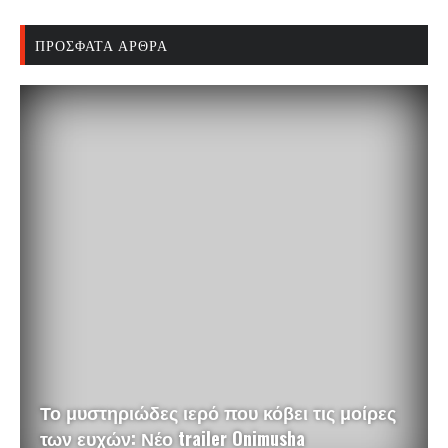
ΠΡΌΣΦΑΤΑ ΆΡΘΡΑ
Το μυστηριώδες ιερό που κόβει τις μοίρες
των ευχών: Νέο trailer Onimusha