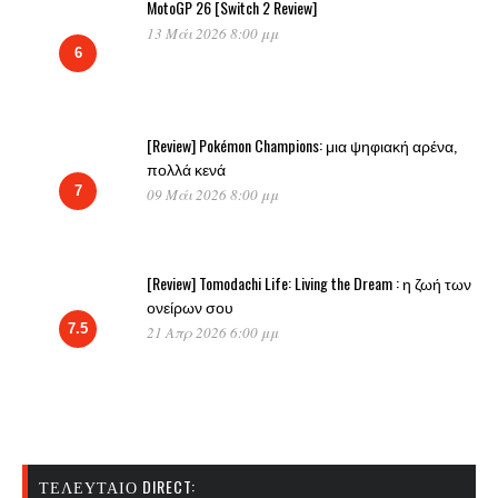
MotoGP 26 [Switch 2 Review]
13 Μάι 2026 8:00 μμ
6
[Review] Pokémon Champions: μια ψηφιακή αρένα,
πολλά κενά
7
09 Μάι 2026 8:00 μμ
[Review] Tomodachi Life: Living the Dream : η ζωή των
ονείρων σου
7.5
21 Απρ 2026 6:00 μμ
ΤΕΛΕΥΤΑΊΟ DIRECT: