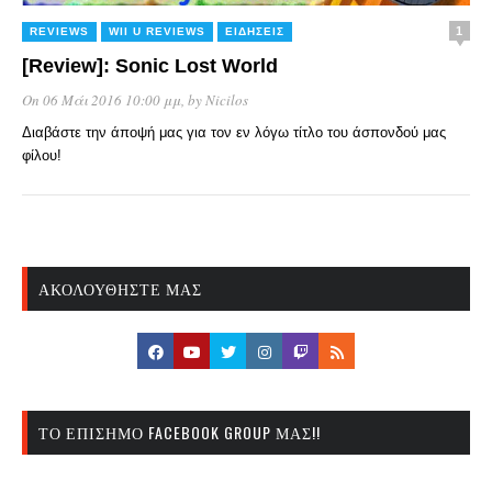
1
REVIEWS
WII U REVIEWS
ΕΙΔΉΣΕΙΣ
[Review]: Sonic Lost World
On 06 Μάι 2016 10:00 μμ
, by
Nicilos
Διαβάστε την άποψή μας για τον εν λόγω τίτλο του άσπονδού μας
φίλου!
ΑΚΟΛΟΥΘΉΣΤΕ ΜΑΣ
ΤΟ ΕΠΊΣΗΜΟ FACEBOOK GROUP ΜΑΣ!!