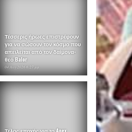
Τέσσερις ήρωες επιστρέφουν
για να σώσουν τον κόσμο που
απειλείται από τον δαίμονα-
θεό Balor
04 Αυγ 2026 6:27 μμ
Τέλος εποχής για το Apex