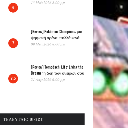
13 Μάι 2026 8:00 μμ
6
[Review] Pokémon Champions: μια
ψηφιακή αρένα, πολλά κενά
7
09 Μάι 2026 8:00 μμ
[Review] Tomodachi Life: Living the
Dream : η ζωή των ονείρων σου
7.5
21 Απρ 2026 6:00 μμ
ΤΕΛΕΥΤΑΊΟ DIRECT: