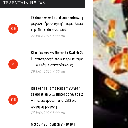
ΤΕΛΕΥΤΑΊΑ REVIEWS
[Video Review] Splatoon Raiders: η
μεγάλη “μοναχική” περιπέτεια
της Nintendo είναι εδώ!
8.5
27 Ιούλ 2026 8:00 μμ
Star Fox για το Nintendo Switch 2:
Η επιστροφή που περιμέναμε
— αλλά με αστερίσκους
8
29 Ιούν 2026 9:00 μμ
Rise of the Tomb Raider: 20 year
celebration στο Nintendo Switch 2
– η επιστροφή της Lara σε
7.8
φορητή μορφή
15 Ιούν 2026 8:00 μμ
MotoGP 26 [Switch 2 Review]