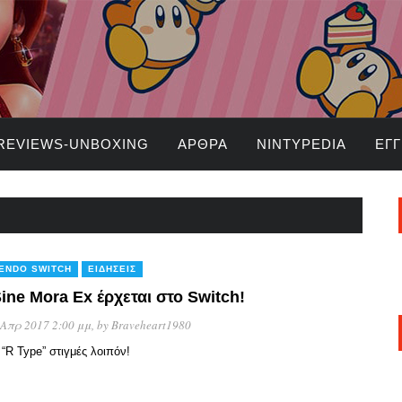
REVIEWS-UNBOXING
ΆΡΘΡΑ
NINTYPEDIA
ΕΓ
TENDO SWITCH
ΕΙΔΉΣΕΙΣ
ine Mora Ex έρχεται στο Switch!
 Απρ 2017 2:00 μμ
, by
Braveheart1980
 “R Type” στιγμές λοιπόν!