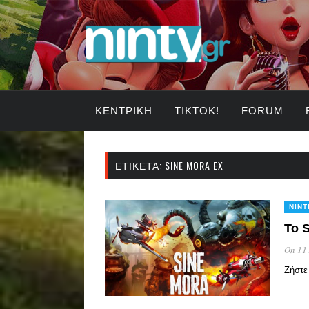
ΚΕΝΤΡΙΚΉ
TIKTOK!
FORUM
ΕΤΙΚΈΤΑ:
SINE MORA EX
NIN
Το S
On 11
Ζήστε