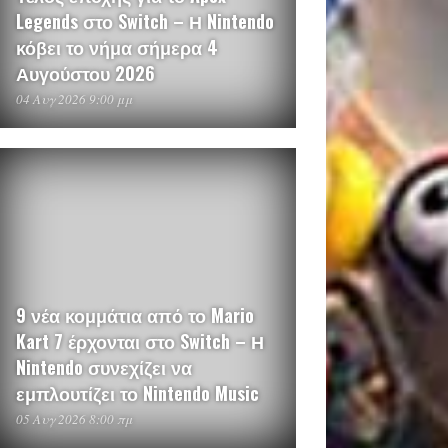
Legends στο Switch – Η Nintendo
κόβει το νήμα σήμερα 4
Αυγούστου 2026
04 Αυγ 2026 9:00 μμ
9 νέα κομμάτια από το Mario
Kart 7 έρχονται στο Switch – Η
Nintendo συνεχίζει να
εμπλουτίζει το Nintendo Music
05 Αυγ 2026 8:00 πμ