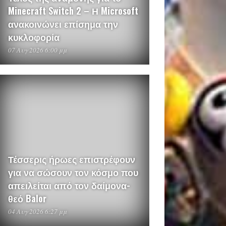
Minecraft Switch 2 – Η Microsoft
ανακοινώνει επίσημα την
κυκλοφορία
07 Αυγ 2026 6:00 μμ
Τέσσερις ήρωες επιστρέφουν
για να σώσουν τον κόσμο που
απειλείται από τον δαίμονα-
θεό Balor
04 Αυγ 2026 6:27 μμ