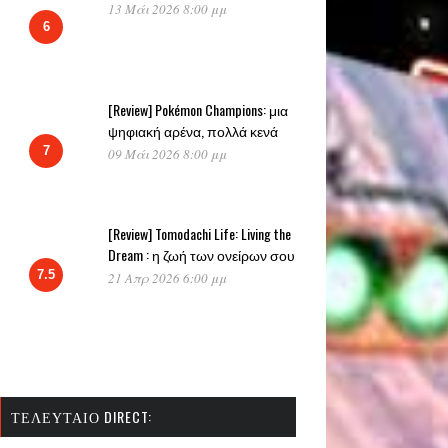
13 Μάι 2026 8:00 μμ
6
[Review] Pokémon Champions: μια
ψηφιακή αρένα, πολλά κενά
7
09 Μάι 2026 8:00 μμ
[Review] Tomodachi Life: Living the
Dream : η ζωή των ονείρων σου
7.5
21 Απρ 2026 6:00 μμ
ΤΕΛΕΥΤΑΊΟ DIRECT: