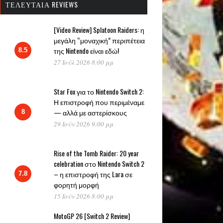
ΤΕΛΕΥΤΑΊΑ REVIEWS
[Video Review] Splatoon Raiders: η
μεγάλη “μοναχική” περιπέτεια
της Nintendo είναι εδώ!
8.5
27 Ιούλ 2026 8:00 μμ
Star Fox για το Nintendo Switch 2:
Η επιστροφή που περιμέναμε
— αλλά με αστερίσκους
8
29 Ιούν 2026 9:00 μμ
Rise of the Tomb Raider: 20 year
celebration στο Nintendo Switch 2
– η επιστροφή της Lara σε
7.8
φορητή μορφή
15 Ιούν 2026 8:00 μμ
MotoGP 26 [Switch 2 Review]