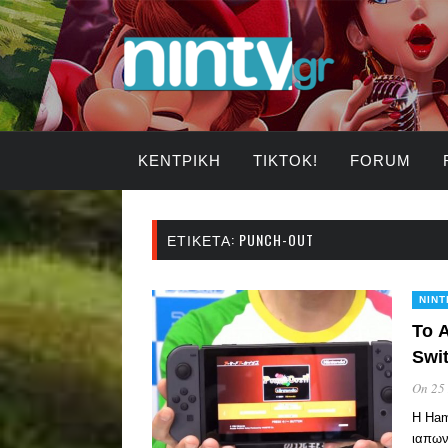
ΚΕΝΤΡΙΚΉ
TIKTOK!
FORUM
ΕΤΙΚΈΤΑ:
PUNCH-OUT
NIN
Το A
Swi
On 25
Η Ham
ιαπων