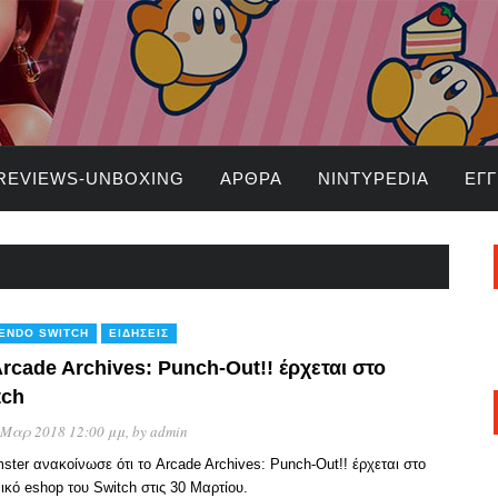
REVIEWS-UNBOXING
ΆΡΘΡΑ
NINTYPEDIA
ΕΓ
TENDO SWITCH
ΕΙΔΉΣΕΙΣ
rcade Archives: Punch-Out!! έρχεται στο
tch
 Μαρ 2018 12:00 μμ
, by
admin
ster ανακοίνωσε ότι το Arcade Archives: Punch-Out!! έρχεται στο
ικό eshop του Switch στις 30 Μαρτίου.