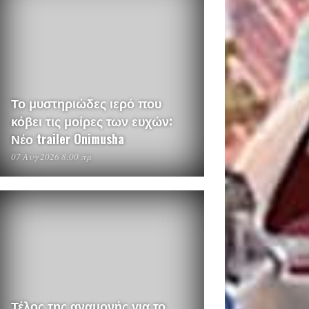
Το μυστηριώδες ιερό που
κόβει τις μοίρες των ευχών:
Νέο trailer Onimusha
07 Αυγ 2026 8:00 πμ
Τέλος της αναμονής για το