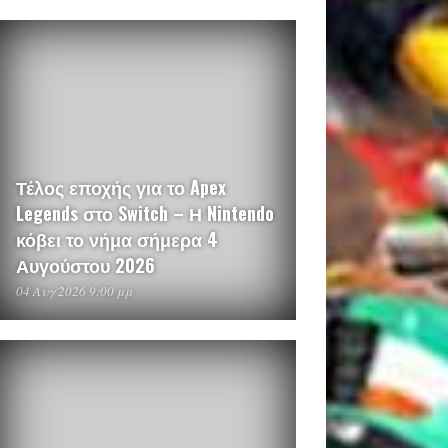
Τέλος εποχής για το Apex
Legends στο Switch – Η Nintendo
κόβει το νήμα σήμερα 4
Αυγούστου 2026
04 Αυγ 2026 9:00 μμ