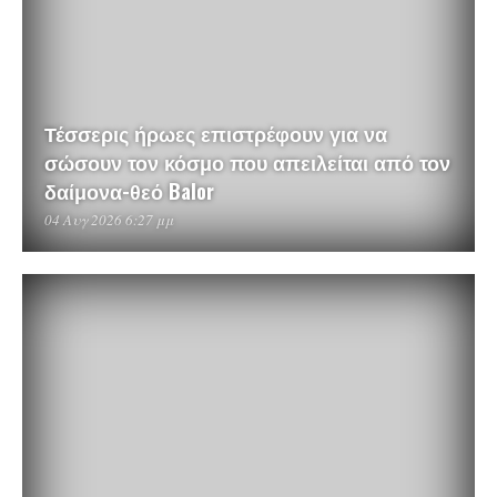
Τέσσερις ήρωες επιστρέφουν για να
σώσουν τον κόσμο που απειλείται από τον
δαίμονα-θεό Balor
04 Αυγ 2026 6:27 μμ