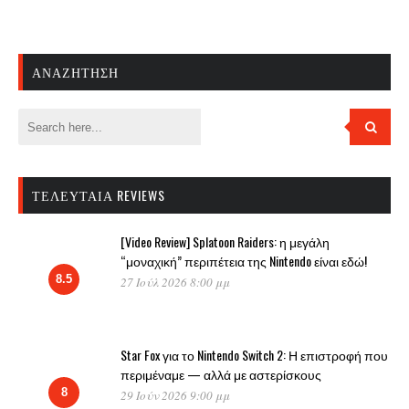
ΑΝΑΖΉΤΗΣΗ
ΤΕΛΕΥΤΑΊΑ REVIEWS
[Video Review] Splatoon Raiders: η μεγάλη
“μοναχική” περιπέτεια της Nintendo είναι εδώ!
8.5
27 Ιούλ 2026 8:00 μμ
Star Fox για το Nintendo Switch 2: Η επιστροφή που
περιμέναμε — αλλά με αστερίσκους
8
29 Ιούν 2026 9:00 μμ