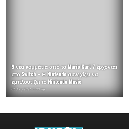
9 νέα κομμάτια από το Mario Kart 7 έρχονται
στο Switch – Η Nintendo συνεχίζει να
εμπλουτίζει το Nintendo Music
05 Αυγ 2026 8:00 πμ