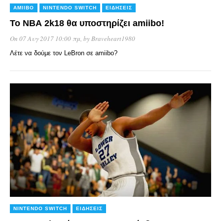
AMIIBO
NINTENDO SWITCH
ΕΙΔΉΣΕΙΣ
Το ΝΒΑ 2k18 θα υποστηρίζει amiibo!
On 07 Αυγ 2017 10:00 πμ
, by
Braveheart1980
Λέτε να δούμε τον LeBron σε amiibo?
NINTENDO SWITCH
ΕΙΔΉΣΕΙΣ