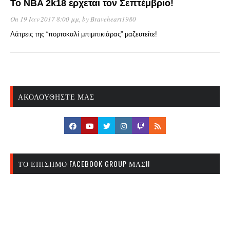
Το NBA 2k18 έρχεται τον Σεπτέμβριο!
On 19 Ιαν 2017 8:00 μμ
, by
Braveheart1980
Λάτρεις της “πορτοκαλί μπιμπικιάρας” μαζευτείτε!
ΑΚΟΛΟΥΘΉΣΤΕ ΜΑΣ
ΤΟ ΕΠΊΣΗΜΟ FACEBOOK GROUP ΜΑΣ!!