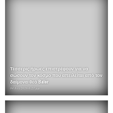
Τέσσερις ήρωες επιστρέφουν για να
σώσουν τον κόσμο που απειλείται από τον
δαίμονα-θεό Balor
04 Αυγ 2026 6:27 μμ