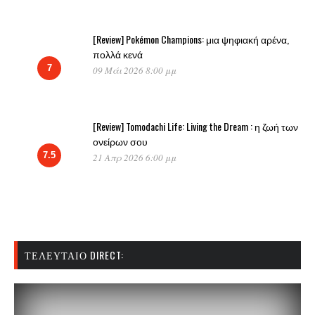
[Review] Pokémon Champions: μια ψηφιακή αρένα,
πολλά κενά
7
09 Μάι 2026 8:00 μμ
[Review] Tomodachi Life: Living the Dream : η ζωή των
ονείρων σου
7.5
21 Απρ 2026 6:00 μμ
ΤΕΛΕΥΤΑΊΟ DIRECT: