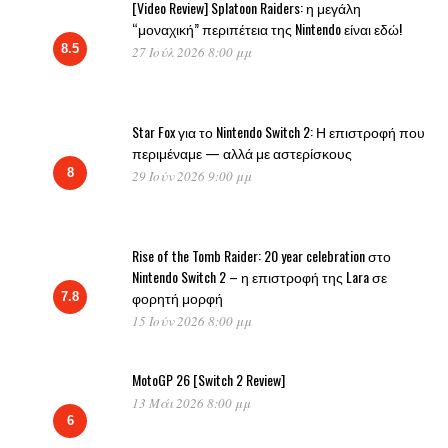
[Video Review] Splatoon Raiders: η μεγάλη
“μοναχική” περιπέτεια της Nintendo είναι εδώ!
8.5
27 Ιούλ 2026 8:00 μμ
Star Fox για το Nintendo Switch 2: Η επιστροφή που
περιμέναμε — αλλά με αστερίσκους
8
29 Ιούν 2026 9:00 μμ
Rise of the Tomb Raider: 20 year celebration στο
Nintendo Switch 2 – η επιστροφή της Lara σε
φορητή μορφή
7.8
15 Ιούν 2026 8:00 μμ
MotoGP 26 [Switch 2 Review]
13 Μάι 2026 8:00 μμ
6