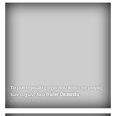
Το μυστηριώδες ιερό που κόβει τις μοίρες
των ευχών: Νέο trailer Onimusha
07 Αυγ 2026 8:00 πμ