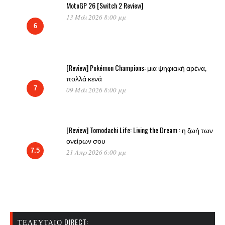
MotoGP 26 [Switch 2 Review]
13 Μάι 2026 8:00 μμ
6
[Review] Pokémon Champions: μια ψηφιακή αρένα,
πολλά κενά
7
09 Μάι 2026 8:00 μμ
[Review] Tomodachi Life: Living the Dream : η ζωή των
ονείρων σου
7.5
21 Απρ 2026 6:00 μμ
ΤΕΛΕΥΤΑΊΟ DIRECT: