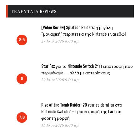
ΤΕΛΕΥΤΑΊΑ REVIEWS
[Video Review] Splatoon Raiders: η μεγάλη
“μοναχική” περιπέτεια της Nintendo είναι εδώ!
8.5
27 Ιούλ 2026 8:00 μμ
Star Fox για το Nintendo Switch 2: Η επιστροφή που
περιμέναμε — αλλά με αστερίσκους
8
29 Ιούν 2026 9:00 μμ
Rise of the Tomb Raider: 20 year celebration στο
Nintendo Switch 2 – η επιστροφή της Lara σε
φορητή μορφή
7.8
15 Ιούν 2026 8:00 μμ