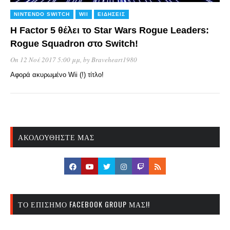
NINTENDO SWITCH
WII
ΕΙΔΉΣΕΙΣ
H Factor 5 θέλει το Star Wars Rogue Leaders:
Rogue Squadron στο Switch!
On 12 Νοέ 2017 5:00 μμ
, by
Braveheart1980
Αφορά ακυρωμένο Wii (!) τίτλο!
ΑΚΟΛΟΥΘΉΣΤΕ ΜΑΣ
ΤΟ ΕΠΊΣΗΜΟ FACEBOOK GROUP ΜΑΣ!!