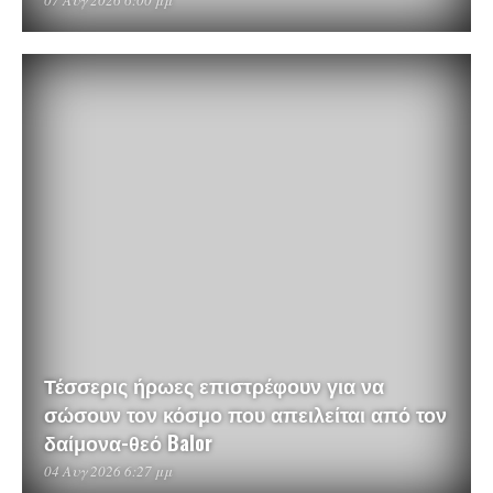
07 Αυγ 2026 6:00 μμ
Τέσσερις ήρωες επιστρέφουν για να
σώσουν τον κόσμο που απειλείται από τον
δαίμονα-θεό Balor
04 Αυγ 2026 6:27 μμ