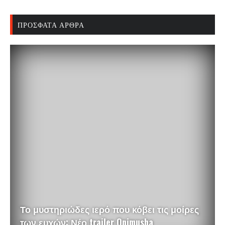
ΠΡΌΣΦΑΤΑ ΆΡΘΡΑ
Το μυστηριώδες ιερό που κόβει τις μοίρες
των ευχών: Νέο trailer Onimusha