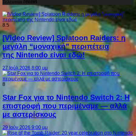
Τελευταία reviews
8.5
[Video Review] Splatoon Raiders: η
μεγάλη “μοναχική” περιπέτεια
της Nintendo είναι εδώ!
27 Ιούλ 2026 8:00 μμ
8
Star Fox για το Nintendo Switch 2: Η
επιστροφή που περιμέναμε — αλλά
με αστερίσκους
29 Ιούν 2026 9:00 μμ