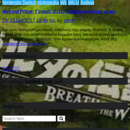
Nintendo Switch
nintypedia
Wii
Wii U
Άρθρα
Μetroid Prime: Γενικές ιδέες, αχρησιμοποίητo υλικό.
On 23 Οκτ 2017 10:49 πμ
, by
admin
Για τους σκληροπηρυνικούς οπαδούς της σειράς Metroid, η σειρά
Prime είναι ένα αναπόσπαστο κομμάτι τους και κατά γενική ομολογία
από τις καλύτερες τριλογίες που έχουν κυκλοφορήσει ποτέ στο…
Διαβάστε περισσότερα
Ακολουθήστε μας
Το επίσημο facebook group μας!!
Αναζήτηση