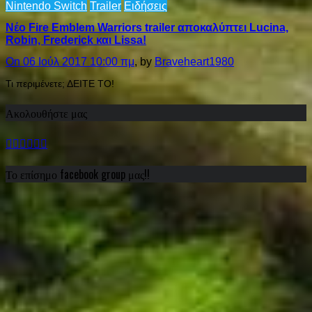
Nintendo Switch
Trailer
Ειδήσεις
Νέο Fire Emblem Warriors trailer αποκαλύπτει Lucina,
Robin, Frederick και Lissa!
On 06 Ιούλ 2017 10:00 πμ
, by
Braveheart1980
Τι περιμένετε; ΔΕΙΤΕ ΤΟ!
Ακολουθήστε μας
Το επίσημο facebook group μας!!