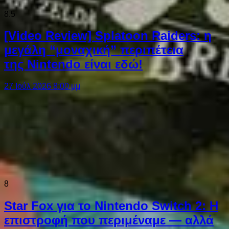
8.5
[Video Review] Splatoon Raiders: η
μεγάλη “μοναχική” περιπέτεια
της Nintendo είναι εδώ!
27 Ιούλ 2026 8:00 μμ
8
Star Fox για το Nintendo Switch 2: Η
επιστροφή που περιμέναμε — αλλά