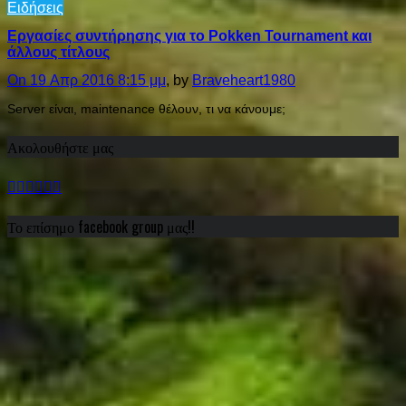
Ειδήσεις
Εργασίες συντήρησης για το Pokken Tournament και
άλλους τίτλους
On 19 Απρ 2016 8:15 μμ
, by
Braveheart1980
Server είναι, maintenance θέλουν, τι να κάνουμε;
Ακολουθήστε μας
Το επίσημο facebook group μας!!