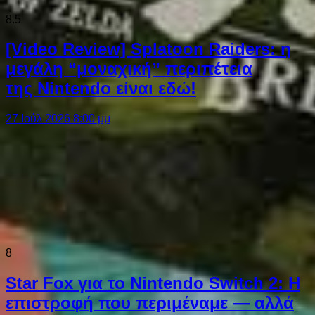
8.5
[Video Review] Splatoon Raiders: η
μεγάλη “μοναχική” περιπέτεια
της Nintendo είναι εδώ!
27 Ιούλ 2026 8:00 μμ
8
Star Fox για το Nintendo Switch 2: Η
επιστροφή που περιμέναμε — αλλά