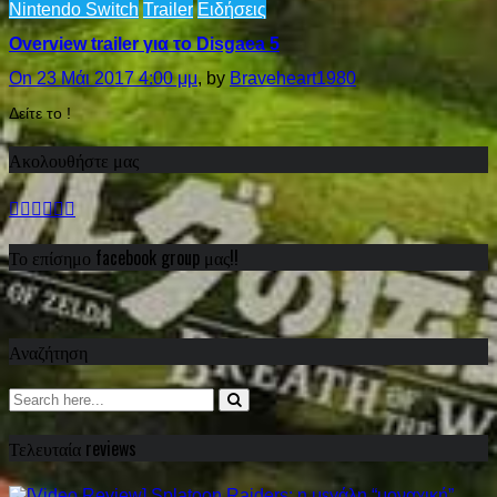
Nintendo Switch
Trailer
Ειδήσεις
Overview trailer για το Disgaea 5
On 23 Μάι 2017 4:00 μμ
, by
Braveheart1980
Δείτε το !
Ακολουθήστε μας
Το επίσημο facebook group μας!!
Αναζήτηση
Τελευταία reviews