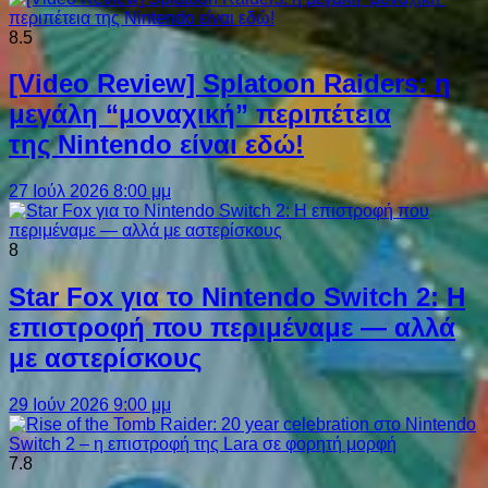
8.5
[Video Review] Splatoon Raiders: η
μεγάλη “μοναχική” περιπέτεια
της Nintendo είναι εδώ!
27 Ιούλ 2026 8:00 μμ
8
Star Fox για το Nintendo Switch 2: Η
επιστροφή που περιμέναμε — αλλά
με αστερίσκους
29 Ιούν 2026 9:00 μμ
7.8