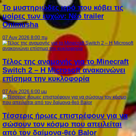
Το μυστηριώδες ιερό που κόβει τις
μοίρες των ευχών: Νέο trailer
Onimusha
07 Αυγ 2026 8:00 πμ
Τέλος της αναμονής για το Minecraft
Switch 2 – Η Microsoft ανακοινώνει
επίσημα την κυκλοφορία
07 Αυγ 2026 6:00 μμ
Τέσσερις ήρωες επιστρέφουν για να
σώσουν τον κόσμο που απειλείται
από τον δαίμονα-θεό Balor