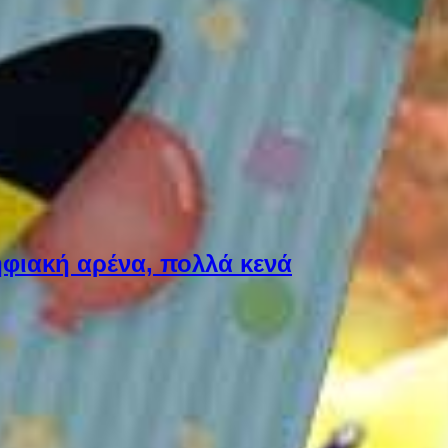
φιακή αρένα, πολλά κενά