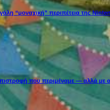
εγάλη “μοναχική” περιπέτεια της Ninten
Η επιστροφή που περιμέναμε — αλλά με 