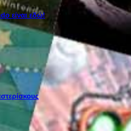
do είναι εδώ!
αστερίσκους