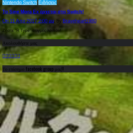
Nintendo Switch
Ειδήσεις
Το Sine Mora Ex έρχεται στο Switch!
On 11 Απρ 2017 2:00 μμ
, by
Braveheart1980
Ζήστε “R Type” στιγμές λοιπόν!
Ακολουθήστε μας
Το επίσημο facebook group μας!!