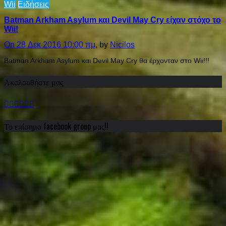
Wii
Ειδήσεις
Batman Arkham Asylum και Devil May Cry είχαν στόχο το
Wii!
On 28 Δεκ 2016 10:00 πμ
, by
Nicilos
Batman Arkham Asylum και Devil May Cry θα έρχονταν στο Wii!!!
Ακολουθήστε μας
Το επίσημο facebook group μας!!