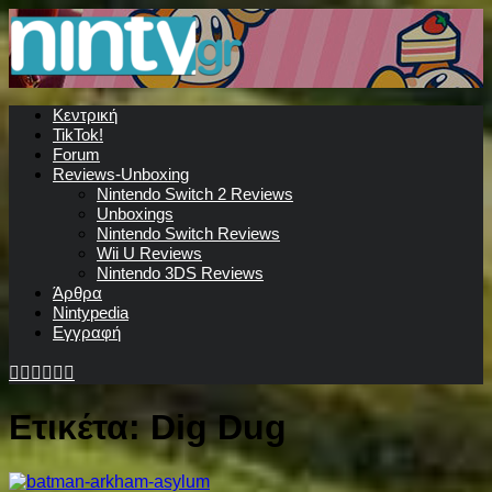
Κεντρική
TikTok!
Forum
Reviews-Unboxing
Nintendo Switch 2 Reviews
Unboxings
Nintendo Switch Reviews
Wii U Reviews
Nintendo 3DS Reviews
Άρθρα
Nintypedia
Εγγραφή
Ετικέτα:
Dig Dug