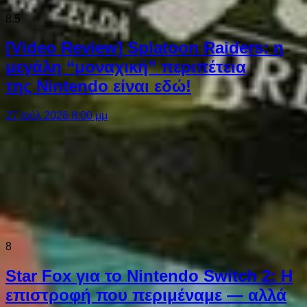
8.5
[Video Review] Splatoon Raiders: η
μεγάλη “μοναχική” περιπέτεια
της Nintendo είναι εδώ!
27 Ιούλ 2026 8:00 μμ
8
Star Fox για το Nintendo Switch 2: Η
επιστροφή που περιμέναμε — αλλά