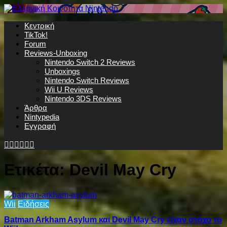
Κεντρική
TikTok!
Forum
Reviews-Unboxing
Nintendo Switch 2 Reviews
Unboxings
Nintendo Switch Reviews
Wii U Reviews
Nintendo 3DS Reviews
Άρθρα
Nintypedia
Εγγραφή
Ετικέτα:
Devil May Cry
Wii
Ειδήσεις
Batman Arkham Asylum και Devil May Cry είχαν στόχο το