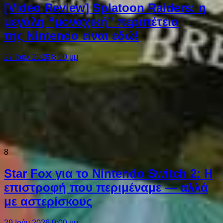
[Video Review] Splatoon Raiders: η
μεγάλη “μοναχική” περιπέτεια
της Nintendo είναι εδώ!
27 Ιούλ 2026 8:00 μμ
8
Star Fox για το Nintendo Switch 2: Η
επιστροφή που περιμέναμε — αλλά
με αστερίσκους
29 Ιούν 2026 9:00 μμ