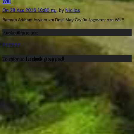
Wii!
On 28 Δεκ 2016 10:00 πμ
, by
Nicilos
Batman Arkham Asylum και Devil May Cry θα έρχονταν στο Wii!!!
Ακολουθήστε μας
Το επίσημο facebook group μας!!