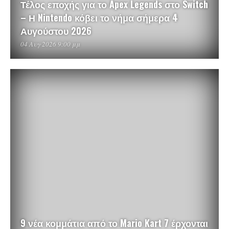
Τέλος εποχής για το Apex Legends στο Switch
– Η Nintendo κόβει το νήμα σήμερα 4
Αυγούστου 2026
04 Αυγ 2026 9:00 μμ
9 νέα κομμάτια από το Mario Kart 7 έρχονται