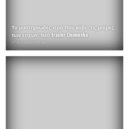
Το μυστηριώδες ιερό που κόβει τις μοίρες
των ευχών: Νέο trailer Onimusha
07 Αυγ 2026 8:00 πμ