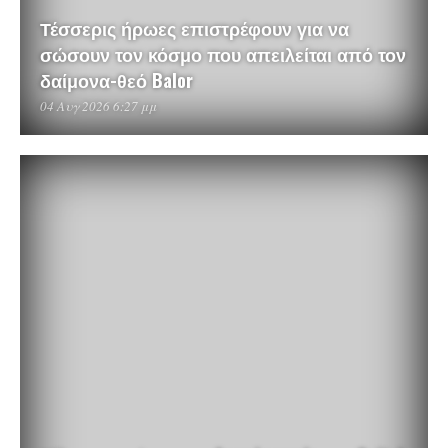
Τέσσερις ήρωες επιστρέφουν για να
σώσουν τον κόσμο που απειλείται από τον
δαίμονα-θεό Balor
04 Αυγ 2026 6:27 μμ