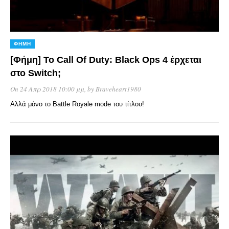
ΦΉΜΗ
[Φήμη] To Call Of Duty: Black Ops 4 έρχεται
στο Switch;
On 24 Απρ 2018 10:00 μμ
, by
Braveheart1980
Αλλά μόνο το Battle Royale mode του τίτλου!