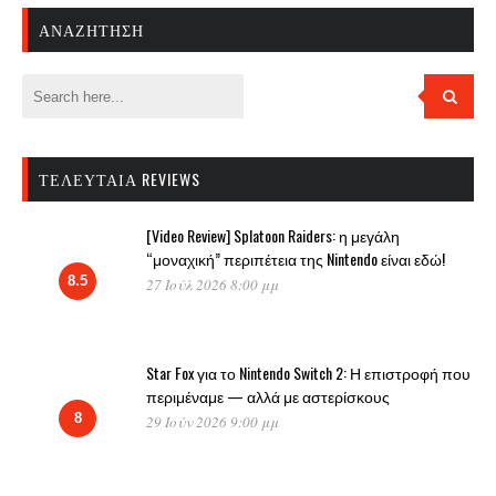
ΑΝΑΖΉΤΗΣΗ
ΤΕΛΕΥΤΑΊΑ REVIEWS
[Video Review] Splatoon Raiders: η μεγάλη
“μοναχική” περιπέτεια της Nintendo είναι εδώ!
8.5
27 Ιούλ 2026 8:00 μμ
Star Fox για το Nintendo Switch 2: Η επιστροφή που
περιμέναμε — αλλά με αστερίσκους
8
29 Ιούν 2026 9:00 μμ