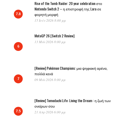
Rise of the Tomb Raider: 20 year celebration στο
Nintendo Switch 2 – η επιστροφή της Lara σε
φορητή μορφή
7.8
15 Ιούν 2026 8:00 μμ
MotoGP 26 [Switch 2 Review]
13 Μάι 2026 8:00 μμ
6
[Review] Pokémon Champions: μια ψηφιακή αρένα,
πολλά κενά
7
09 Μάι 2026 8:00 μμ
[Review] Tomodachi Life: Living the Dream : η ζωή των
ονείρων σου
7.5
21 Απρ 2026 6:00 μμ