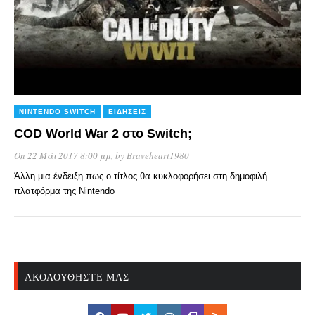
NINTENDO SWITCH
ΕΙΔΉΣΕΙΣ
COD World War 2 στο Switch;
On 22 Μάι 2017 8:00 μμ
, by
Braveheart1980
Άλλη μια ένδειξη πως ο τίτλος θα κυκλοφορήσει στη δημοφιλή
πλατφόρμα της Nintendo
ΑΚΟΛΟΥΘΉΣΤΕ ΜΑΣ