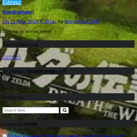
Ειδήσεις
Bombslinger!
On 11 Απρ 2018 4:00 μμ
, by
Braveheart1980
Δείτε και το εκτενές video!
Ακολουθήστε μας
Το επίσημο facebook group μας!!
Αναζήτηση
Τελευταία reviews