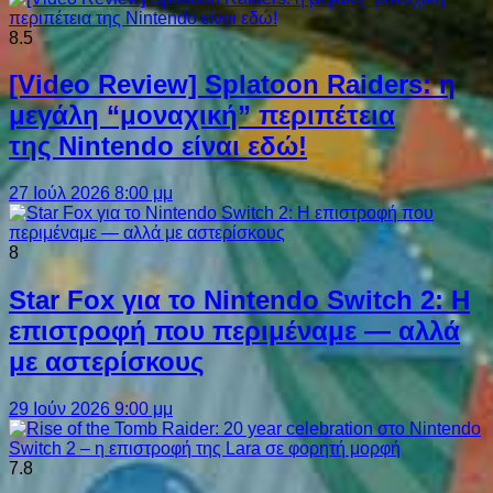
8.5
[Video Review] Splatoon Raiders: η
μεγάλη “μοναχική” περιπέτεια
της Nintendo είναι εδώ!
27 Ιούλ 2026 8:00 μμ
8
Star Fox για το Nintendo Switch 2: Η
επιστροφή που περιμέναμε — αλλά
με αστερίσκους
29 Ιούν 2026 9:00 μμ
7.8