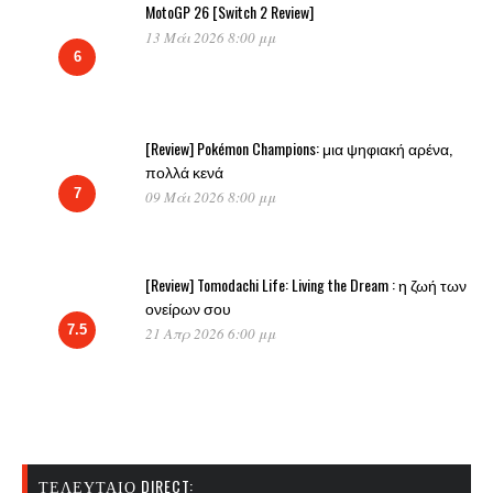
MotoGP 26 [Switch 2 Review]
13 Μάι 2026 8:00 μμ
6
[Review] Pokémon Champions: μια ψηφιακή αρένα,
πολλά κενά
7
09 Μάι 2026 8:00 μμ
[Review] Tomodachi Life: Living the Dream : η ζωή των
ονείρων σου
7.5
21 Απρ 2026 6:00 μμ
ΤΕΛΕΥΤΑΊΟ DIRECT: