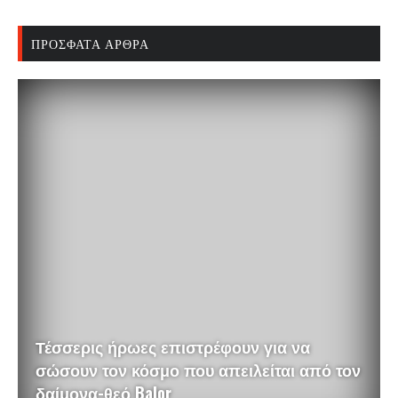
ΠΡΌΣΦΑΤΑ ΆΡΘΡΑ
Τέσσερις ήρωες επιστρέφουν για να
σώσουν τον κόσμο που απειλείται από τον
δαίμονα-θεό Balor