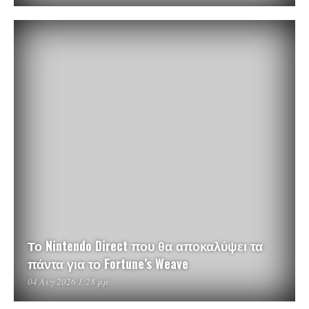
Το Nintendo Direct που θα αποκαλύψει τα
πάντα για το Fortune’s Weave
04 Αυγ 2026 1:28 μμ