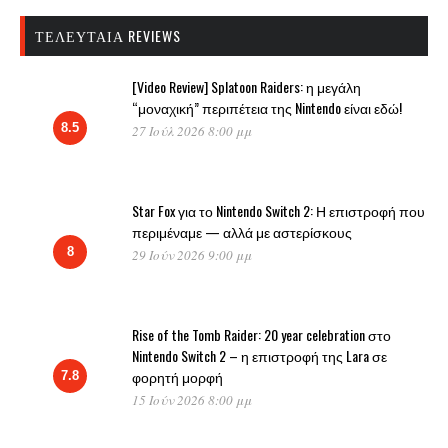
ΤΕΛΕΥΤΑΊΑ REVIEWS
[Video Review] Splatoon Raiders: η μεγάλη
“μοναχική” περιπέτεια της Nintendo είναι εδώ!
8.5
27 Ιούλ 2026 8:00 μμ
Star Fox για το Nintendo Switch 2: Η επιστροφή που
περιμέναμε — αλλά με αστερίσκους
8
29 Ιούν 2026 9:00 μμ
Rise of the Tomb Raider: 20 year celebration στο
Nintendo Switch 2 – η επιστροφή της Lara σε
φορητή μορφή
7.8
15 Ιούν 2026 8:00 μμ