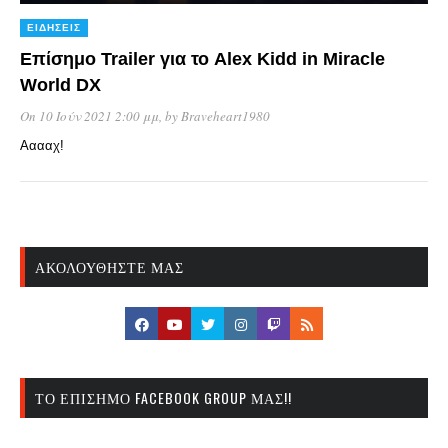
ΕΙΔΉΣΕΙΣ
Επίσημο Trailer για το Alex Kidd in Miracle
World DX
On 10 Ιούν 2021 2:00 μμ
, by
Braveheart1980
Ααααχ!
ΑΚΟΛΟΥΘΉΣΤΕ ΜΑΣ
ΤΟ ΕΠΊΣΗΜΟ FACEBOOK GROUP ΜΑΣ!!