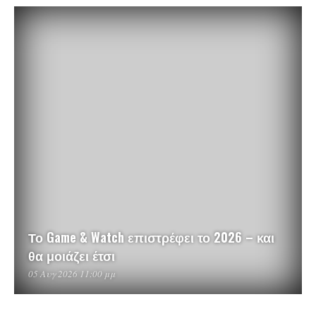
Το Game & Watch επιστρέφει το 2026 – και
θα μοιάζει έτσι
05 Αυγ 2026 11:00 μμ