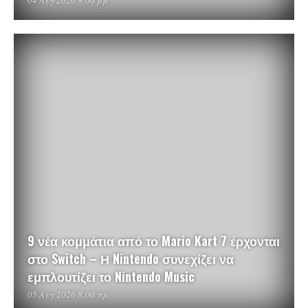
04 Αυγ 2026 9:00 μμ
9 νέα κομμάτια από το Mario Kart 7 έρχονται
στο Switch – Η Nintendo συνεχίζει να
εμπλουτίζει το Nintendo Music
05 Αυγ 2026 8:00 πμ