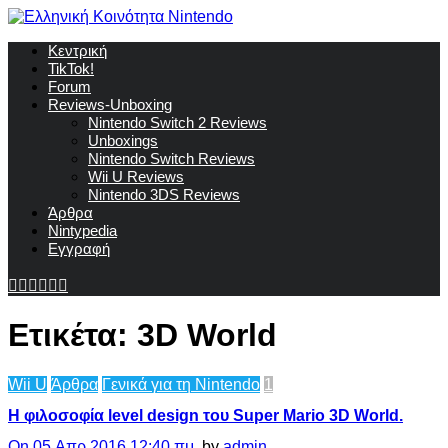
Κεντρική
TikTok!
Forum
Reviews-Unboxing
Nintendo Switch 2 Reviews
Unboxings
Nintendo Switch Reviews
Wii U Reviews
Nintendo 3DS Reviews
Άρθρα
Nintypedia
Εγγραφή
Ετικέτα:
3D World
Wii U
Άρθρα
Γενικά για τη Nintendo
1
H φιλοσοφία level design του Super Mario 3D World.
On 05 Απρ 2016 12:40 πμ
, by
admin