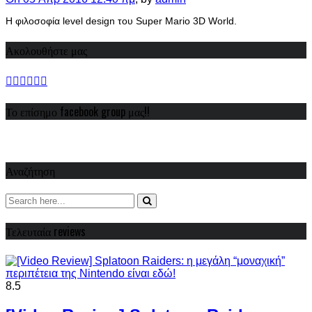
H φιλοσοφία level design του Super Mario 3D World.
Ακολουθήστε μας
Το επίσημο facebook group μας!!
Αναζήτηση
Τελευταία reviews
8.5