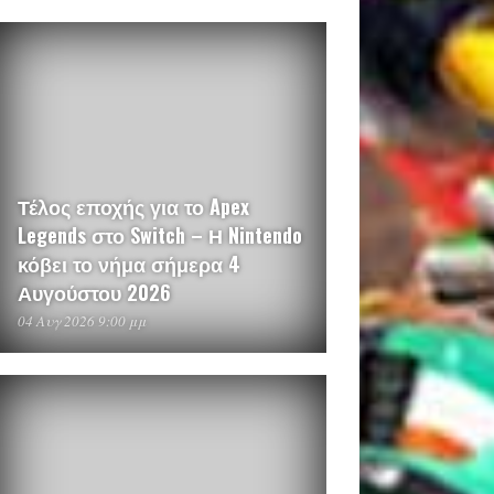
Τέλος εποχής για το Apex
Legends στο Switch – Η Nintendo
κόβει το νήμα σήμερα 4
Αυγούστου 2026
04 Αυγ 2026 9:00 μμ