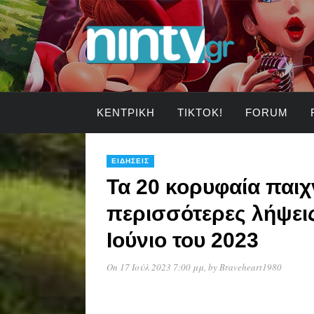
ΚΕΝΤΡΙΚΉ
TIKTOK!
FORUM
ΕΙΔΉΣΕΙΣ
Τα 20 κορυφαία παιχν
περισσότερες λήψεις
Ιούνιο του 2023
On 17 Ιούλ 2023 7:00 μμ
, by
Braveheart1980