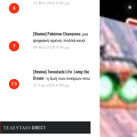
13 Μάι 2026 8:00 μμ
6
[Review] Pokémon Champions: μια
ψηφιακή αρένα, πολλά κενά
7
09 Μάι 2026 8:00 μμ
[Review] Tomodachi Life: Living the
Dream : η ζωή των ονείρων σου
7.5
21 Απρ 2026 6:00 μμ
ΤΕΛΕΥΤΑΊΟ DIRECT: