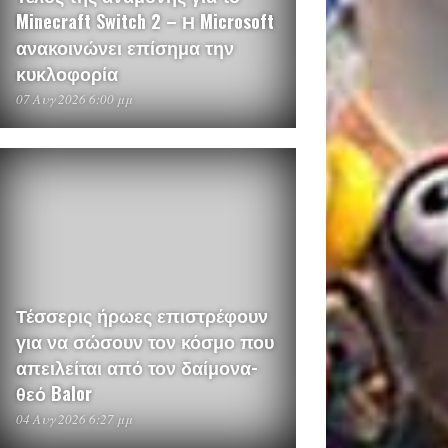
Minecraft Switch 2 – Η Microsoft
ανακοινώνει επίσημα την
κυκλοφορία
07 Αυγ 2026 6:00 μμ
Τέσσερις ήρωες επιστρέφουν
για να σώσουν τον κόσμο που
απειλείται από τον δαίμονα-
θεό Balor
04 Αυγ 2026 6:27 μμ