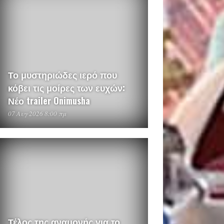
Το μυστηριώδες ιερό που
κόβει τις μοίρες των ευχών:
Νέο trailer Onimusha
07 Αυγ 2026 8:00 πμ
Τέλος της αναμονής για το