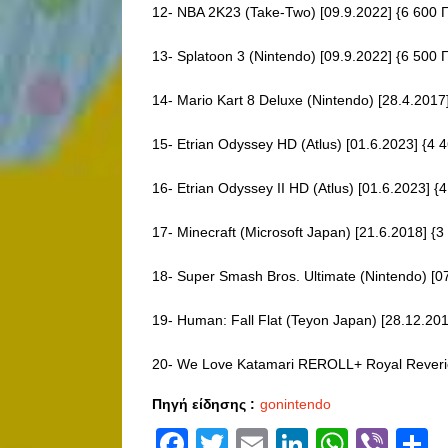
12- NBA 2K23 (Take-Two) [09.9.2022] {6 600 Γ
13- Splatoon 3 (Nintendo) [09.9.2022] {6 500 Γ
14- Mario Kart 8 Deluxe (Nintendo) [28.4.2017]
15- Etrian Odyssey HD (Atlus) [01.6.2023] {4 4
16- Etrian Odyssey II HD (Atlus) [01.6.2023] {4
17- Minecraft (Microsoft Japan) [21.6.2018] {3 
18- Super Smash Bros. Ultimate (Nintendo) [07
19- Human: Fall Flat (Teyon Japan) [28.12.2017
20- We Love Katamari REROLL+ Royal Reveri
Πηγή είδησης :
gonintendo
Facebook
Twitter
Email
LinkedIn
Whats
Vibe
S