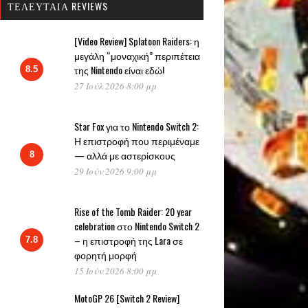
ΤΕΛΕΥΤΑΊΑ REVIEWS
[Video Review] Splatoon Raiders: η
μεγάλη “μοναχική” περιπέτεια
της Nintendo είναι εδώ!
8.5
27 Ιούλ 2026 8:00 μμ
Star Fox για το Nintendo Switch 2:
Η επιστροφή που περιμέναμε
— αλλά με αστερίσκους
8
29 Ιούν 2026 9:00 μμ
Rise of the Tomb Raider: 20 year
celebration στο Nintendo Switch 2
– η επιστροφή της Lara σε
7.8
φορητή μορφή
15 Ιούν 2026 8:00 μμ
MotoGP 26 [Switch 2 Review]