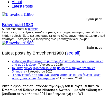
About
Latest Posts
Βρείτε με σε
Braveheart1980
Super Moderator
at
ninty.gr
Γεννημένος στην Hyrule, καταδικασμένος να κυνηγά μανιτάρια, headshots και
hidden objects! Ευτυχώς που υπάρχει και το πάνω-πάνω, κάτω-κάτω, αριστερά-
αριστερά .... Απορίας άξιο το γεγονός πως με αντέχουν οι γύρω μου...
Βρείτε με σε
Latest posts by Braveheart1980
(
see all
)
Ρυθμός και βρικόλακες: Το μυστηριώδες παιχνίδι που ήρθε στο Switch
από τις 29 Ιουλίου
- 7 Αυγούστου 2026
Το μυστηριώδες ιερό που κόβει τις μοίρες των ευχών: Νέο trailer
Onimusha
- 7 Αυγούστου 2026
Η Sony ετοιμάζει το επόμενο μεγάλο χτύπημα: Το PS6 έρχεται με μια
έκπληξη που κανείς δεν περιμένει
- 6 Αυγούστου 2026
Αυτή η εβδομάδα σηματοδοτεί την άφιξη του
Kirby’s Return to
Dream Land Deluxe στο Nintendo Switch
– μια
νέα
έκδοση που
βασίζεται στον τίτλο του 2011 από την εποχή του Wii.