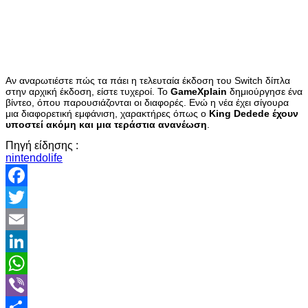
Αν αναρωτιέστε πώς τα πάει η τελευταία έκδοση του Switch δίπλα
στην αρχική έκδοση, είστε τυχεροί. Το
GameXplain
δημιούργησε ένα
βίντεο, όπου παρουσιάζονται οι διαφορές. Ενώ η νέα έχει σίγουρα
μια διαφορετική εμφάνιση, χαρακτήρες όπως ο
King Dedede έχουν
υποστεί ακόμη και μια τεράστια ανανέωση
.
Πηγή είδησης :
nintendolife
Facebook
Twitter
Email
LinkedIn
WhatsApp
Viber