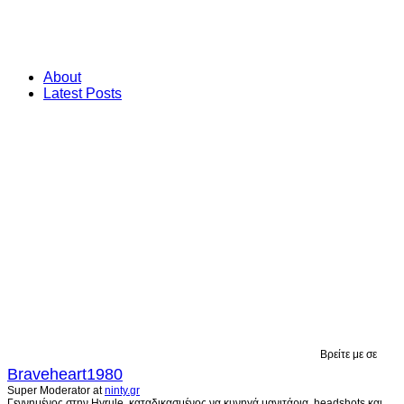
About
Latest Posts
Βρείτε με σε
Braveheart1980
Super Moderator
at
ninty.gr
Γεννημένος στην Hyrule, καταδικασμένος να κυνηγά μανιτάρια, headshots και