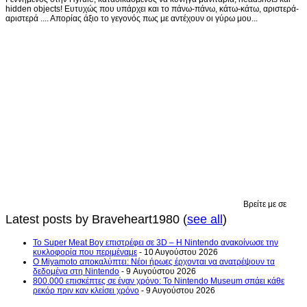
hidden objects! Ευτυχώς που υπάρχει και το πάνω-πάνω, κάτω-κάτω, αριστερά-
αριστερά .... Απορίας άξιο το γεγονός πως με αντέχουν οι γύρω μου...
Βρείτε με σε
Latest posts by Braveheart1980
(
see all
)
Το Super Meat Boy επιστρέφει σε 3D – Η Nintendo ανακοίνωσε την
κυκλοφορία που περιμέναμε
- 10 Αυγούστου 2026
Ο Miyamoto αποκαλύπτει: Νέοι ήρωες έρχονται να ανατρέψουν τα
δεδομένα στη Nintendo
- 9 Αυγούστου 2026
800.000 επισκέπτες σε έναν χρόνο: Το Nintendo Museum σπάει κάθε
ρεκόρ πριν καν κλείσει χρόνο
- 9 Αυγούστου 2026