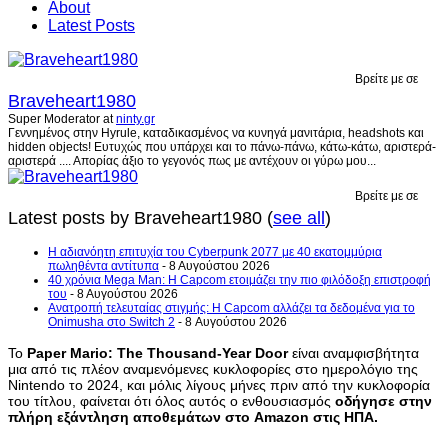
About
Latest Posts
Βρείτε με σε
Braveheart1980
Super Moderator
at
ninty.gr
Γεννημένος στην Hyrule, καταδικασμένος να κυνηγά μανιτάρια, headshots και
hidden objects! Ευτυχώς που υπάρχει και το πάνω-πάνω, κάτω-κάτω, αριστερά-
αριστερά .... Απορίας άξιο το γεγονός πως με αντέχουν οι γύρω μου...
Βρείτε με σε
Latest posts by Braveheart1980
(
see all
)
H αδιανόητη επιτυχία του Cyberpunk 2077 με 40 εκατομμύρια
πωληθέντα αντίτυπα
- 8 Αυγούστου 2026
40 χρόνια Mega Man: Η Capcom ετοιμάζει την πιο φιλόδοξη επιστροφή
του
- 8 Αυγούστου 2026
Ανατροπή τελευταίας στιγμής: Η Capcom αλλάζει τα δεδομένα για το
Onimusha στο Switch 2
- 8 Αυγούστου 2026
Το
Paper Mario: The Thousand-Year Door
είναι αναμφισβήτητα
μια από τις πλέον αναμενόμενες κυκλοφορίες στο ημερολόγιο της
Nintendo το 2024, και μόλις λίγους μήνες πριν από την κυκλοφορία
του τίτλου, φαίνεται ότι όλος αυτός ο ενθουσιασμός
οδήγησε στην
πλήρη εξάντληση αποθεμάτων στο Amazon στις ΗΠΑ.