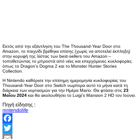
Εκτός από την εξάντληση του The Thousand-Year Door στο
Amazon, το παιχνίδι βρέθηκε επίσης (χωρίς να αποτελεί έκπληξη)
στην κορυφή της λίστας των best-sellers του Amazon –
τοποθετώντας το μπροστά από νέες και επερχόμενες κυκλοφορίες
όπως το Dragon’s Dogma 2 και το Monster Hunter Stories
Collection.
Η Nintendo καθόρισε την επίσημη ημερομηνία κυκλοφορίας του
Thousand-Year Door στο Switch νωρίτερα αυτό το μήνα κατά τη
διάρκεια των εορτασμών για την Ημέρα Mario. Θα φτάσει στις
23
Μαΐου 2024
και θα ακολουθήσει το Luigi’s Mansion 2 HD τον Ιούνιο.
Πηγή είδησης :
nintendolife
Facebook
Twitter