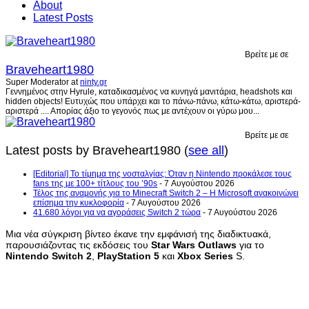
About
Latest Posts
Βρείτε με σε
Braveheart1980
Super Moderator
at
ninty.gr
Γεννημένος στην Hyrule, καταδικασμένος να κυνηγά μανιτάρια, headshots και
hidden objects! Ευτυχώς που υπάρχει και το πάνω-πάνω, κάτω-κάτω, αριστερά-
αριστερά .... Απορίας άξιο το γεγονός πως με αντέχουν οι γύρω μου...
Βρείτε με σε
Latest posts by Braveheart1980
(
see all
)
[Editorial] Το τίμημα της νοσταλγίας: Όταν η Nintendo προκάλεσε τους
fans της με 100+ τίτλους του ’90s
- 7 Αυγούστου 2026
Τέλος της αναμονής για το Minecraft Switch 2 – Η Microsoft ανακοινώνει
επίσημα την κυκλοφορία
- 7 Αυγούστου 2026
41.680 λόγοι για να αγοράσεις Switch 2 τώρα
- 7 Αυγούστου 2026
Μια νέα σύγκριση βίντεο έκανε την εμφάνισή της διαδικτυακά,
παρουσιάζοντας τις εκδόσεις του
Star
Wars
Outlaws
για το
Nintendo
Switch
2
,
PlayStation
5
και
Xbox
Series
S.