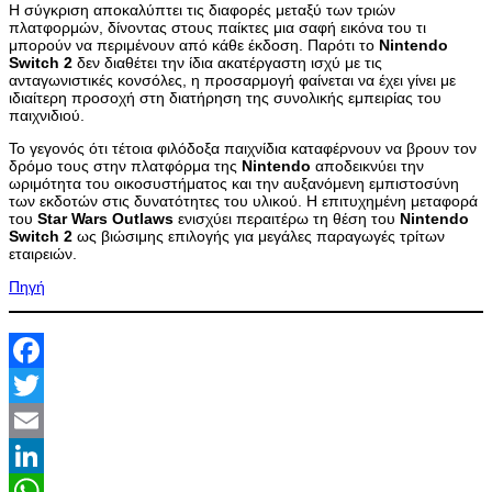
Η σύγκριση αποκαλύπτει τις διαφορές μεταξύ των τριών
πλατφορμών, δίνοντας στους παίκτες μια σαφή εικόνα του τι
μπορούν να περιμένουν από κάθε έκδοση. Παρότι το
Nintendo
Switch
2
δεν διαθέτει την ίδια ακατέργαστη ισχύ με τις
ανταγωνιστικές κονσόλες, η προσαρμογή φαίνεται να έχει γίνει με
ιδιαίτερη προσοχή στη διατήρηση της συνολικής εμπειρίας του
παιχνιδιού.
Το γεγονός ότι τέτοια φιλόδοξα παιχνίδια καταφέρνουν να βρουν τον
δρόμο τους στην πλατφόρμα της
Nintendo
αποδεικνύει την
ωριμότητα του οικοσυστήματος και την αυξανόμενη εμπιστοσύνη
των εκδοτών στις δυνατότητες του υλικού. Η επιτυχημένη μεταφορά
του
Star
Wars
Outlaws
ενισχύει περαιτέρω τη θέση του
Nintendo
Switch
2
ως βιώσιμης επιλογής για μεγάλες παραγωγές τρίτων
εταιρειών.
Πηγή
Facebook
Twitter
Email
LinkedIn