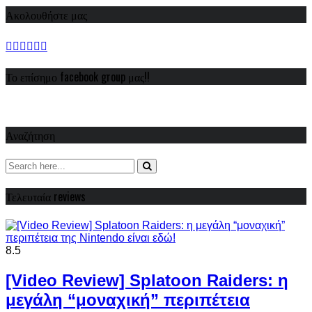
Ακολουθήστε μας
Το επίσημο facebook group μας!!
Αναζήτηση
Τελευταία reviews
8.5
[Video Review] Splatoon Raiders: η
μεγάλη “μοναχική” περιπέτεια