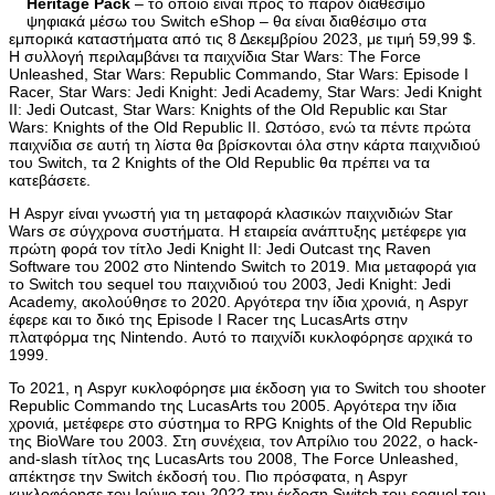
Heritage Pack
– το οποίο είναι προς το παρόν διαθέσιμο
ψηφιακά μέσω του Switch eShop – θα είναι διαθέσιμο στα
εμπορικά καταστήματα από τις 8 Δεκεμβρίου 2023, με τιμή 59,99 $.
Η συλλογή περιλαμβάνει τα παιχνίδια Star Wars: The Force
Unleashed, Star Wars: Republic Commando, Star Wars: Episode I
Racer, Star Wars: Jedi Knight: Jedi Academy, Star Wars: Jedi Knight
II: Jedi Outcast, Star Wars: Knights of the Old Republic και Star
Wars: Knights of the Old Republic II. Ωστόσο, ενώ τα πέντε πρώτα
παιχνίδια σε αυτή τη λίστα θα βρίσκονται όλα στην κάρτα παιχνιδιού
του Switch, τα 2 Knights of the Old Republic θα πρέπει να τα
κατεβάσετε.
Η Aspyr είναι γνωστή για τη μεταφορά κλασικών παιχνιδιών Star
Wars σε σύγχρονα συστήματα. Η εταιρεία ανάπτυξης μετέφερε για
πρώτη φορά τον τίτλο Jedi Knight II: Jedi Outcast της Raven
Software του 2002 στο Nintendo Switch το 2019. Μια μεταφορά για
το Switch του sequel του παιχνιδιού του 2003, Jedi Knight: Jedi
Academy, ακολούθησε το 2020. Αργότερα την ίδια χρονιά, η Aspyr
έφερε και το δικό της Episode I Racer της LucasArts στην
πλατφόρμα της Nintendo. Αυτό το παιχνίδι κυκλοφόρησε αρχικά το
1999.
Το 2021, η Aspyr κυκλοφόρησε μια έκδοση για το Switch του shooter
Republic Commando της LucasArts του 2005. Αργότερα την ίδια
χρονιά, μετέφερε στο σύστημα το RPG Knights of the Old Republic
της BioWare του 2003. Στη συνέχεια, τον Απρίλιο του 2022, ο hack-
and-slash τίτλος της LucasArts του 2008, The Force Unleashed,
απέκτησε την Switch έκδοσή του. Πιο πρόσφατα, η Aspyr
κυκλοφόρησε τον Ιούνιο του 2022 την έκδοση Switch του sequel του