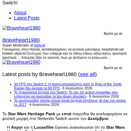
About
Latest Posts
Βρείτε με σε
Braveheart1980
Super Moderator
at
ninty.gr
Γεννημένος στην Hyrule, καταδικασμένος να κυνηγά μανιτάρια, headshots και
hidden objects! Ευτυχώς που υπάρχει και το πάνω-πάνω, κάτω-κάτω, αριστερά-
αριστερά .... Απορίας άξιο το γεγονός πως με αντέχουν οι γύρω μου...
Βρείτε με σε
Latest posts by Braveheart1980
(
see all
)
30 FPS στο Switch 2: Η Aspyr αποκαλύπτει γιατί το Rise of the Tomb
Raider δεν έφτασε τα 60 FPS
- 6 Αυγούστου 2026
Το Hyperwired έρχεται στο Switch: Το νέο 2D action roguelike που
υπόσχεται να ανατρέψει τα top-down shooters
- 6 Αυγούστου 2026
Το μυστηριώδες otome visual novel έρχεται επιτέλους σε όλο τον κόσμο
το 2027
- 6 Αυγούστου 2026
Το
Star Wars Heritage Pack
με
επτά
παιχνίδια θα κυκλοφορήσει σε
φυσική μορφή στο Nintendo Switch αυτόν τον
Δεκέμβριο
.
Η
Aspyr
και η
Lucasfilm
Games ανακοίνωσαν ότι το
Star Wars