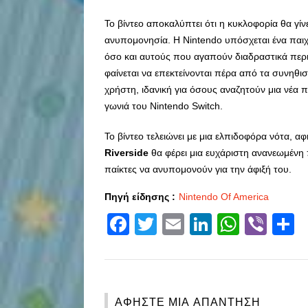
Το βίντεο αποκαλύπτει ότι η κυκλοφορία θα γίν
ανυπομονησία. Η Nintendo υπόσχεται ένα παιχ
όσο και αυτούς που αγαπούν διαδραστικά περι
φαίνεται να επεκτείνονται πέρα από τα συνηθι
χρήστη, ιδανική για όσους αναζητούν μια νέα
γωνιά του Nintendo Switch.
Το βίντεο τελειώνει με μια ελπιδοφόρα νότα, α
Riverside
θα φέρει μια ευχάριστη ανανεωμένη 
παίκτες να ανυπομονούν για την άφιξή του.
Πηγή είδησης :
Nintendo Of America
Facebook
Twitter
Email
LinkedIn
Whats
Vibe
S
ΑΦΉΣΤΕ ΜΙΑ ΑΠΆΝΤΗΣΗ