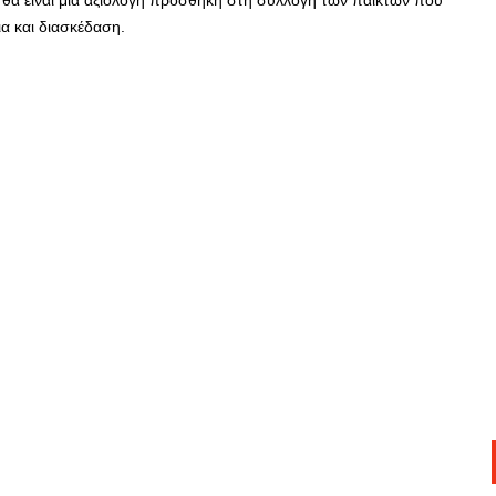
θα είναι μια αξιόλογη προσθήκη στη συλλογή των παικτών που
α και διασκέδαση.