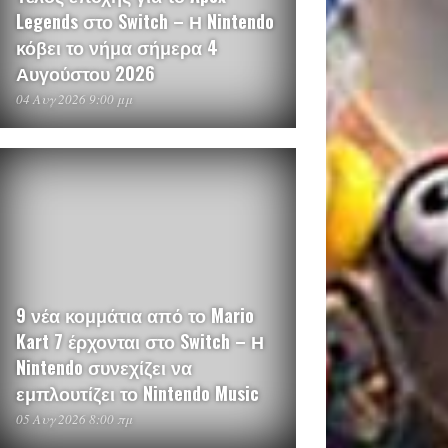
Legends στο Switch – Η Nintendo
κόβει το νήμα σήμερα 4
Αυγούστου 2026
04 Αυγ 2026 9:00 μμ
9 νέα κομμάτια από το Mario
Kart 7 έρχονται στο Switch – Η
Nintendo συνεχίζει να
εμπλουτίζει το Nintendo Music
05 Αυγ 2026 8:00 πμ