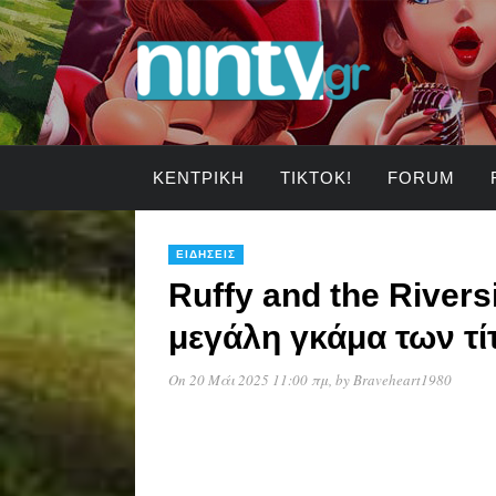
ΚΕΝΤΡΙΚΉ
TIKTOK!
FORUM
ΕΙΔΉΣΕΙΣ
Ruffy and the Rivers
μεγάλη γκάμα των τί
On 20 Μάι 2025 11:00 πμ
, by
Braveheart1980