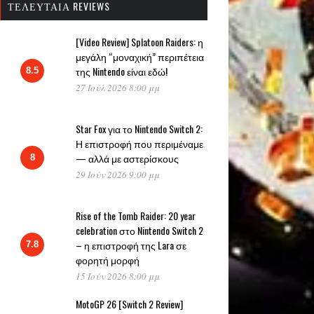
ΤΕΛΕΥΤΑΊΑ REVIEWS
[Video Review] Splatoon Raiders: η
μεγάλη “μοναχική” περιπέτεια
της Nintendo είναι εδώ!
8.5
27 Ιούλ 2026 8:00 μμ
Star Fox για το Nintendo Switch 2:
Η επιστροφή που περιμέναμε
— αλλά με αστερίσκους
8
29 Ιούν 2026 9:00 μμ
Rise of the Tomb Raider: 20 year
celebration στο Nintendo Switch 2
– η επιστροφή της Lara σε
7.8
φορητή μορφή
15 Ιούν 2026 8:00 μμ
MotoGP 26 [Switch 2 Review]