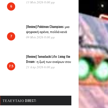
13 Μάι 2026 8:00 μμ
6
[Review] Pokémon Champions: μια
ψηφιακή αρένα, πολλά κενά
7
09 Μάι 2026 8:00 μμ
[Review] Tomodachi Life: Living the
Dream : η ζωή των ονείρων σου
7.5
21 Απρ 2026 6:00 μμ
ΤΕΛΕΥΤΑΊΟ DIRECT: