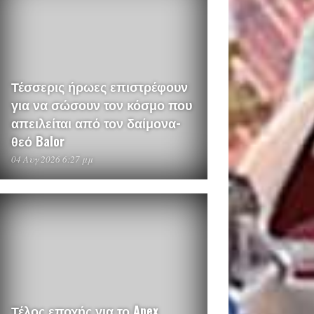
Τέσσερις ήρωες επιστρέφουν
για να σώσουν τον κόσμο που
απειλείται από τον δαίμονα-
θεό Balor
04 Αυγ 2026 6:27 μμ
Τέλος εποχής για το Apex