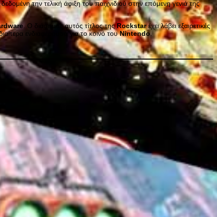
 δεδομένη την τελική άφιξη του παιχνιδιού στην επόμενη γενιά της
ardware
. Ο διάσημος αυτός τίτλος της
Rockstar
έχει λάβει εξαιρετικές
διαίτερα ενδιαφέρουσα για το κοινό του
Nintendo
.