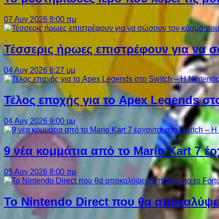
07 Αυγ 2026 8:00 πμ
Τέσσερις ήρωες επιστρέφουν για να σ
04 Αυγ 2026 6:27 μμ
Τέλος εποχής για το Apex Legends στ
04 Αυγ 2026 9:00 μμ
9 νέα κομμάτια από το Mario Kart 7 έρ
05 Αυγ 2026 8:00 πμ
Το Nintendo Direct που θα αποκαλύψει