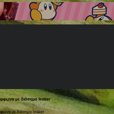
ύμφωνα με διάσημο leaker