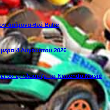
ον δαίμονα-θεό Balor
ήμερα 4 Αυγούστου 2026
ει να εμπλουτίζει το Nintendo Music