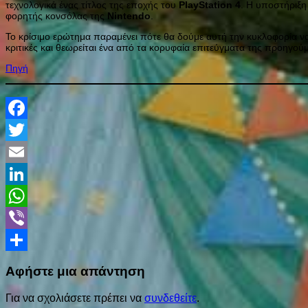
τεχνολογικά ένας τίτλος της εποχής του
PlayStation
4
. Η υποστήριξ
φορητής κονσόλας της
Nintendo
.
Το κρίσιμο ερώτημα παραμένει πότε θα δούμε αυτή την κυκλοφορία να 
κριτικές και θεωρείται ένα από τα κορυφαία επιτεύγματα της προηγού
Πηγή
Facebook
Twitter
Email
LinkedIn
WhatsApp
Viber
Share
Αφήστε μια απάντηση
Για να σχολιάσετε πρέπει να
συνδεθείτε
.