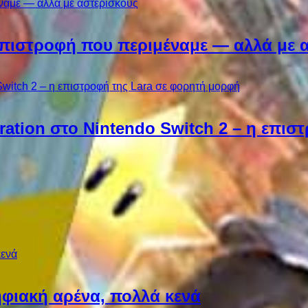
Η επιστροφή που περιμέναμε — αλλά με 
ebration στο Nintendo Switch 2 – η επι
φιακή αρένα, πολλά κενά