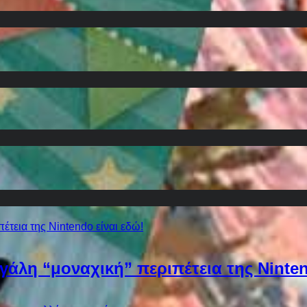
εγάλη “μοναχική” περιπέτεια της Ninten