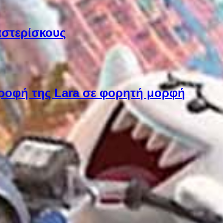
αστερίσκους
στροφή της Lara σε φορητή μορφή