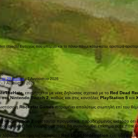
en objects! Ευτυχώς που υπάρχει και το πάνω-πάνω, κάτω-κάτω, αριστερά-αριστερά 
26
 τις 29 Ιουλίου
- 7 Αυγούστου 2026
a
- 7 Αυγούστου 2026
ateTheHate
, επανέρχεται με νέες δηλώσεις σχετικά με το
Red
Dead
Re
ά στο
Nintendo
Switch
2
, καθώς και στις κονσόλες
PlayStation
5
και
, ωστόσο η
Rockstar
Games
παραμένει απολύτως σιωπηλή επί του θέμα
ad
Redemption
2
υφίστανται πραγματικά, παραδεχόμενος ωστόσο ότι 
η του
project
, δεν γνωρίζουμε πότε θα ανακοινωθεί επίσημα ούτε πότε θα
 αν λάβουμε υπόψη ότι το πρώτο
Red
Dead
Redemption
έχει ήδη κυκλ