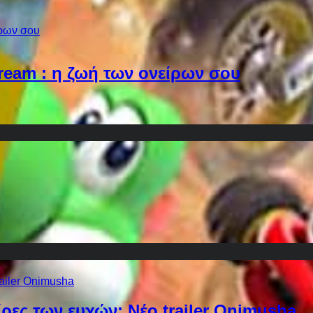
Dream : η ζωή των ονείρων σου
ίρες των ευχών: Νέο trailer Onimusha