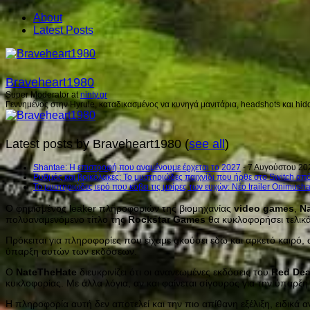
About
Latest Posts
Braveheart1980
Super Moderator
at
ninty.gr
Γεννημένος στην Hyrule, καταδικασμένος να κυνηγά μανιτάρια, headshots και hidd
Latest posts by Braveheart1980
(
see all
)
Shantae: Η επιστροφή που αναμένουμε έρχεται το 2027
- 7 Αυγούστου 20
Ρυθμός και βρικόλακες: Το μυστηριώδες παιχνίδι που ήρθε στο Switch από
Το μυστηριώδες ιερό που κόβει τις μοίρες των ευχών: Νέο trailer Onimush
Ο φημισμένος leaker πληροφοριών της βιομηχανίας
video
games
,
N
πολυαναμενόμενο τίτλο της
Rockstar
Games
θα κυκλοφορήσει τελικ
Πρόκειται για πληροφορίες που είχαμε ακούσει εδώ και αρκετό καιρό
ύπαρξη αυτών των εκδόσεων.
Ο
NateTheHate
διευκρινίζει ότι οι ανανεωμένες εκδόσεις του
Red
De
κυκλοφορίας. Με άλλα λόγια, αν και φαίνεται σίγουρος για την ύπαρξ
Η πληροφορία αυτή δεν αποτελεί και την πιο απίθανη εξέλιξη, ειδικά