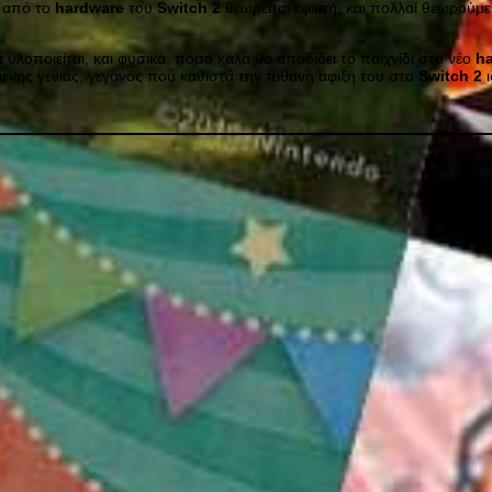
η από το
hardware
του
Switch
2
θεωρείται εφικτή, και πολλοί θεωρούμε
υλοποιείται, και φυσικά, πόσο καλά θα αποδίδει το παιχνίδι στο νέο
h
μενης γενιάς, γεγονός που καθιστά την πιθανή άφιξή του στο
Switch
2
ι