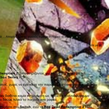
Βρείτε με σε
.... Απορίας άξιο το γεγονός πως με αντέχουν οι γύρω μου...
Βρείτε με σε
demption
2
, υποστηρίζοντας για ακόμη μία φορά ότι το
Xbox
Series
X|S.
τος, χωρίς να έχει κάνει την παραμικρή επίσημη αναφορά στην
δεν διαθέτει καμία ενημέρωση ως προς το χρονοδιάγραμμα
 δούμε τελικά το παιχνίδι στα ράφια.
οφορήσει στο
Switch
, ενώ το
Red
Dead
Redemption
2
είναι