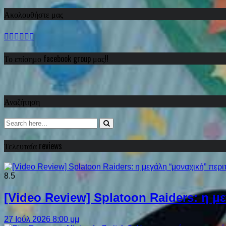
Ακολουθήστε μας
Το επίσημο facebook group μας!!
Αναζήτηση
Τελευταία reviews
8.5
[Video Review] Splatoon Raiders: η μ
27 Ιούλ 2026 8:00 μμ