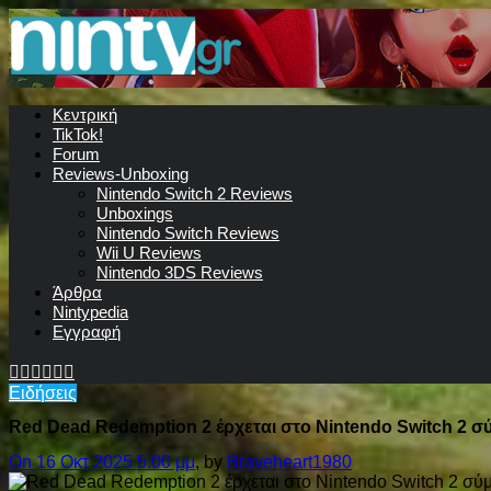
Κεντρική
TikTok!
Forum
Reviews-Unboxing
Nintendo Switch 2 Reviews
Unboxings
Nintendo Switch Reviews
Wii U Reviews
Nintendo 3DS Reviews
Άρθρα
Nintypedia
Εγγραφή
Ειδήσεις
Red Dead Redemption 2 έρχεται στο Nintendo Switch 2 σ
On 16 Οκτ 2025 5:00 μμ
, by
Braveheart1980