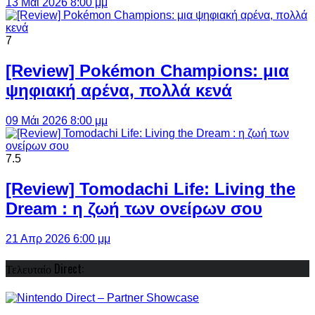
13 Μάι 2026 8:00 μμ
7
[Review] Pokémon Champions: μια
ψηφιακή αρένα, πολλά κενά
09 Μάι 2026 8:00 μμ
7.5
[Review] Tomodachi Life: Living the
Dream : η ζωή των ονείρων σου
21 Απρ 2026 6:00 μμ
Τελευταίο Direct: