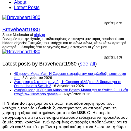
About
Latest Posts
Βρείτε με σε
Braveheart1980
Super Moderator
at
ninty.gr
Γεννημένος στην Hyrule, καταδικασμένος να κυνηγά μανιτάρια, headshots και
hidden objects! Ευτυχώς που υπάρχει και το πάνω-πάνω, κάτω-κάτω, αριστερά-
αριστερά .... Απορίας άξιο το γεγονός πως με αντέχουν οι γύρω μου...
Βρείτε με σε
Latest posts by Braveheart1980
(
see all
)
40 χρόνια Mega Man: Η Capcom ετοιμάζει την πιο φιλόδοξη επιστροφή
του
- 8 Αυγούστου 2026
Ανατροπή τελευταίας στιγμής: Η Capcom αλλάζει τα δεδομένα για το
Onimusha στο Switch 2
- 8 Αυγούστου 2026
Αναβαθμίσεις 1080p και 60fps στο Botany Manor για το Switch 2 – Η νέα
εποχή των Nintendo games
- 8 Αυγούστου 2026
Η
Nintendo
προχώρησε σε σαφή προειδοποίηση προς τους
κατόχους του νέου
Switch
2
, συστήνοντας να αποφεύγουν τη
χρήση μη εξουσιοδοτημένων φορτιστών
USB
-C. Η εταιρεία
υπογράμμισε ότι τα ανεπίσημα αξεσουάρ ενδέχεται να προκαλέσουν
ζημιές στην κονσόλα, ενώ ορισμένες αναφορές υποδηλώνουν ότι τα
φθηνά εναλλακτικά προϊόντα μπορεί ακόμη και να λιώσουν τη θύρα