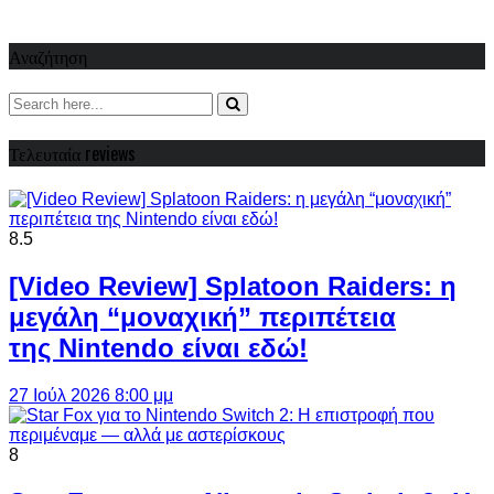
Αναζήτηση
Τελευταία reviews
8.5
[Video Review] Splatoon Raiders: η
μεγάλη “μοναχική” περιπέτεια
της Nintendo είναι εδώ!
27 Ιούλ 2026 8:00 μμ
8