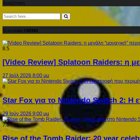
Αναζήτηση
Τελευταία reviews
8.5
[Video Review] Splatoon Raiders: η μ
27 Ιούλ 2026 8:00 μμ
8
Star Fox για το Nintendo Switch 2: 
29 Ιούν 2026 9:00 μμ
7.8
Rise of the Tomb Raider: 20 year cel