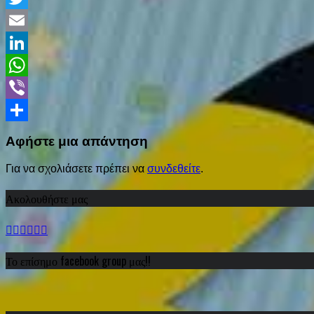
Twitter
Email
LinkedIn
WhatsApp
Viber
Share
Αφήστε μια απάντηση
Για να σχολιάσετε πρέπει να
συνδεθείτε
.
Ακολουθήστε μας
Το επίσημο facebook group μας!!