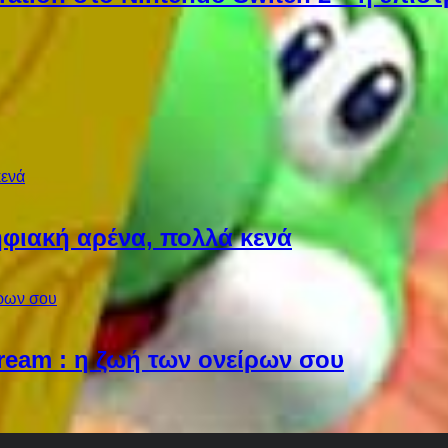
φιακή αρένα, πολλά κενά
Dream : η ζωή των ονείρων σου