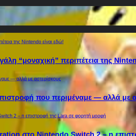
εγάλη “μοναχική” περιπέτεια της Ninten
Η επιστροφή που περιμέναμε — αλλά με 
ebration στο Nintendo Switch 2 – η επι