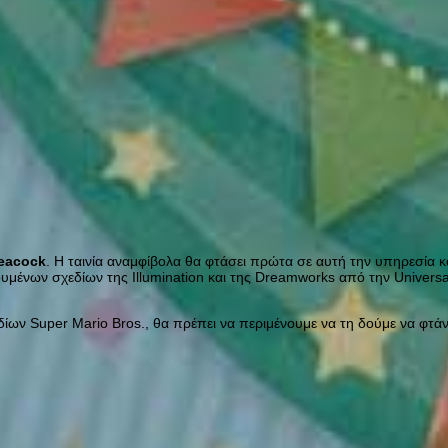
eacock
. Η ταινία αναμφίβολα θα φτάσει πρώτα σε αυτή την υπηρεσία και
ουμένων σχεδίων της Illumination και της Dreamworks από την Univers
εδίων Super Mario Bros., θα πρέπει να περιμένουμε να τη δούμε να φτά