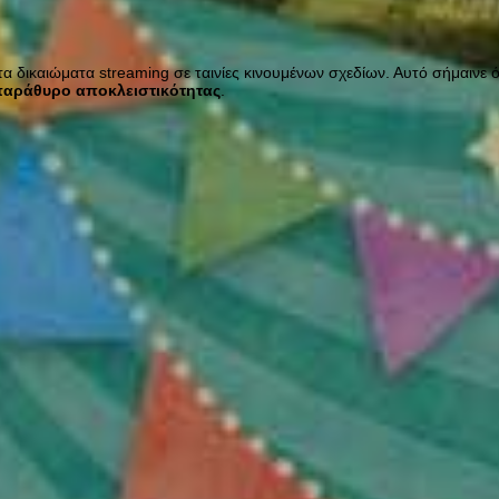
 δικαιώματα streaming σε ταινίες κινουμένων σχεδίων. Αυτό σήμαινε ότ
παράθυρο αποκλειστικότητας
.