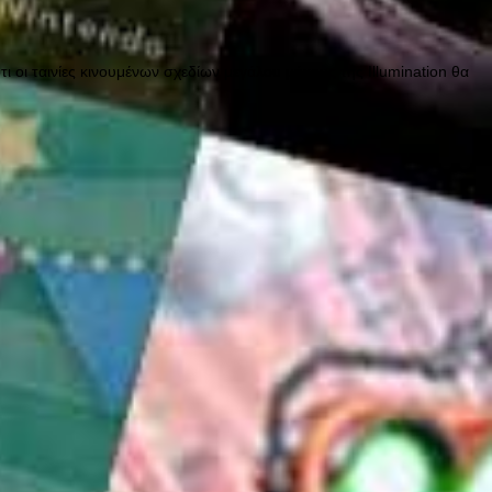
ι οι ταινίες κινουμένων σχεδίων μεγάλου μήκους της Illumination θα