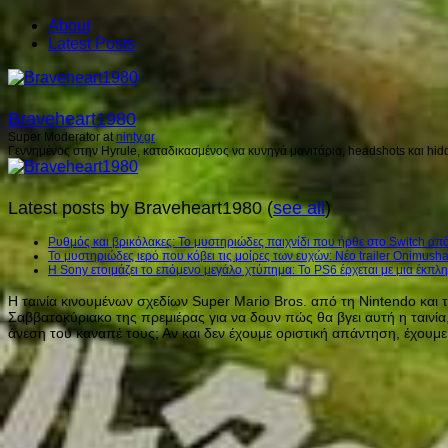
About
Latest Posts
Braveheart1980
Super Moderator
at
ninty.gr
Γεννημένος στην Hyrule, καταδικασμένος να κυνηγά μανιτάρια, headshots και hidd
Latest posts by Braveheart1980
(
see all
)
Ρυθμός και βρικόλακες: Το μυστηριώδες παιχνίδι που ήρθε στο Switch από
Το μυστηριώδες ιερό που κόβει τις μοίρες των ευχών: Νέο trailer Onimush
Η Sony ετοιμάζει το επόμενο μεγάλο χτύπημα: Το PS6 έρχεται με μια έκπλη
Η ταινία κινουμένων σχεδίων Super Mario Bros. από τη Nintendo και 
Σαββατοκύριακο της πρεμιέρας για να δουν πώς θα βγει αυτή η ταινία
άνεση του καναπέ τους; Αν και δεν έχουμε οριστική απάντηση, έχουμ