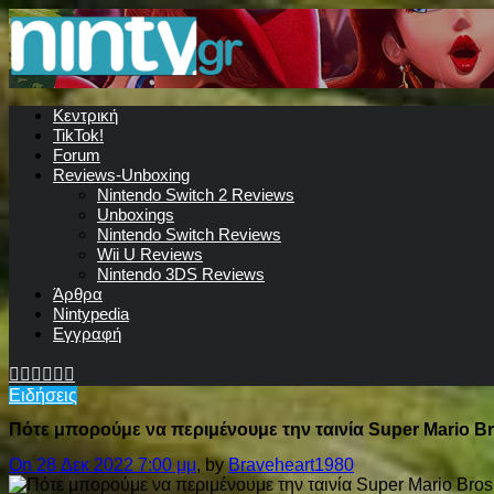
Κεντρική
TikTok!
Forum
Reviews-Unboxing
Nintendo Switch 2 Reviews
Unboxings
Nintendo Switch Reviews
Wii U Reviews
Nintendo 3DS Reviews
Άρθρα
Nintypedia
Εγγραφή
Ειδήσεις
Πότε μπορούμε να περιμένουμε την ταινία Super Mario Br
On 28 Δεκ 2022 7:00 μμ
, by
Braveheart1980