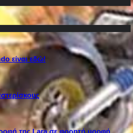
do είναι εδώ!
αστερίσκους
στροφή της Lara σε φορητή μορφή