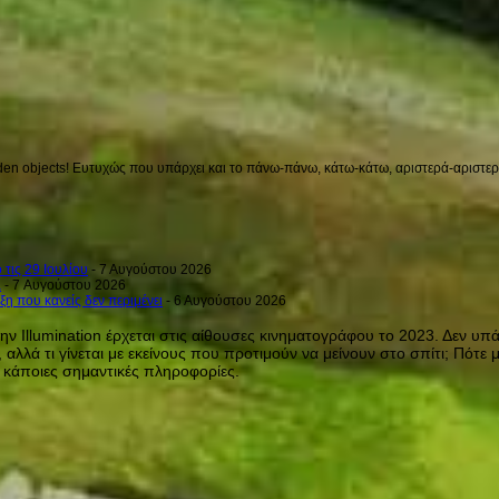
en objects! Ευτυχώς που υπάρχει και το πάνω-πάνω, κάτω-κάτω, αριστερά-αριστερά 
 τις 29 Ιουλίου
- 7 Αυγούστου 2026
a
- 7 Αυγούστου 2026
ξη που κανείς δεν περιμένει
- 6 Αυγούστου 2026
την Illumination έρχεται στις αίθουσες κινηματογράφου το 2023. Δεν υπ
, αλλά τι γίνεται με εκείνους που προτιμούν να μείνουν στο σπίτι; Πό
ε κάποιες σημαντικές πληροφορίες.