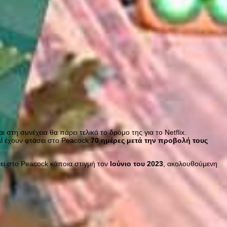
 στη συνέχεια θα πάρει τελικά το δρόμο της για το Netflix.
al έχουν φτάσει στο Peacock
70 ημέρες μετά την προβολή τους
νει στο Peacock κάποια στιγμή τον
Ιούνιο του 2023
, ακολουθούμενη