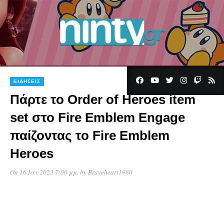
ΕΙΔΉΣΕΙΣ
Πάρτε το Order of Heroes item
set στο Fire Emblem Engage
παίζοντας το Fire Emblem
Heroes
On 16 Ιαν 2023 7:00 μμ
, by
Braveheart1980