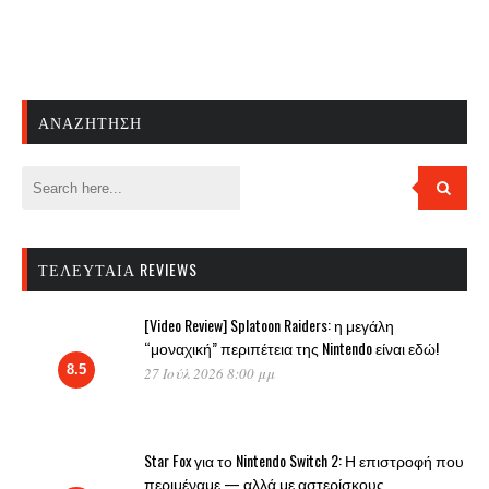
ΑΝΑΖΉΤΗΣΗ
ΤΕΛΕΥΤΑΊΑ REVIEWS
[Video Review] Splatoon Raiders: η μεγάλη
“μοναχική” περιπέτεια της Nintendo είναι εδώ!
8.5
27 Ιούλ 2026 8:00 μμ
Star Fox για το Nintendo Switch 2: Η επιστροφή που
περιμέναμε — αλλά με αστερίσκους