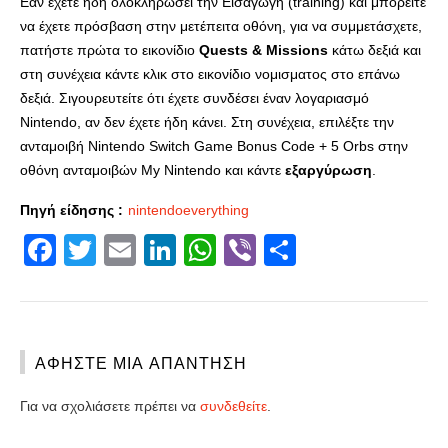
Εάν έχετε ήδη ολοκληρώσει την Εισαγωγή (training) και μπορείτε
να έχετε πρόσβαση στην μετέπειτα οθόνη, για να συμμετάσχετε,
πατήστε πρώτα το εικονίδιο
Quests & Missions
κάτω δεξιά και
στη συνέχεια κάντε κλικ στο εικονίδιο νομισματος στο επάνω
δεξιά. Σιγουρευτείτε ότι έχετε συνδέσει έναν λογαριασμό
Nintendo, αν δεν έχετε ήδη κάνει. Στη συνέχεια, επιλέξτε την
ανταμοιβή Nintendo Switch Game Bonus Code + 5 Orbs στην
οθόνη ανταμοιβών My Nintendo και κάντε
εξαργύρωση
.
Πηγή είδησης :
nintendoeverything
Facebook
Twitter
Email
LinkedIn
WhatsApp
Viber
Share
ΑΦΉΣΤΕ ΜΙΑ ΑΠΆΝΤΗΣΗ
Για να σχολιάσετε πρέπει να
συνδεθείτε
.