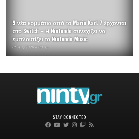
9 νέα κομμάτια από το Mario Kart 7 έρχονται
στο Switch – Η Nintendo συνεχίζει να
εμπλουτίζει το Nintendo Music
05 Αυγ 2026 8:00 πμ
STAY CONNECTED