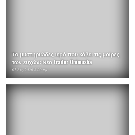
Το μυστηριώδες ιερό που κόβει τις μοίρες
των ευχών: Νέο trailer Onimusha
07 Αυγ 2026 8:00 πμ