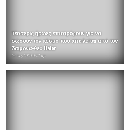
Τέσσερις ήρωες επιστρέφουν για να
σώσουν τον κόσμο που απειλείται από τον
δαίμονα-θεό Balor
04 Αυγ 2026 6:27 μμ