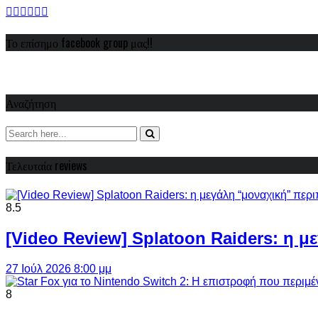
Το επίσημο facebook group μας!!
Αναζήτηση
Τελευταία reviews
8.5
[Video Review] Splatoon Raiders: η μ
27 Ιούλ 2026 8:00 μμ
8