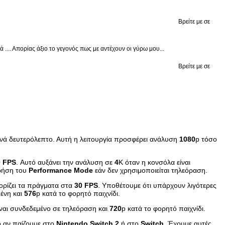
Βρείτε με σε
.... Απορίας άξιο το γεγονός πως με αντέχουν οι γύρω μου...
Βρείτε με σε
νά δευτερόλεπτο. Αυτή η λειτουργία προσφέρει ανάλυση
1080
p τόσο
0
FPS
. Αυτό αυξάνει την ανάλυση σε
4
K όταν η κονσόλα είναι
χρήση του
Performance
Mode
εάν δεν χρησιμοποιείται τηλεόραση.
ιορίζει τα πράγματα στα
30
FPS
. Υποθέτουμε ότι υπάρχουν λιγότερες
μένη και
576
p κατά το φορητό παιχνίδι.
ίναι συνδεδεμένο σε τηλεόραση και
720
p κατά το φορητό παιχνίδι.
το αν παίζουμε στο
Nintendo
Switch
2
ή στο
Switch
. Έχουμε αυτές