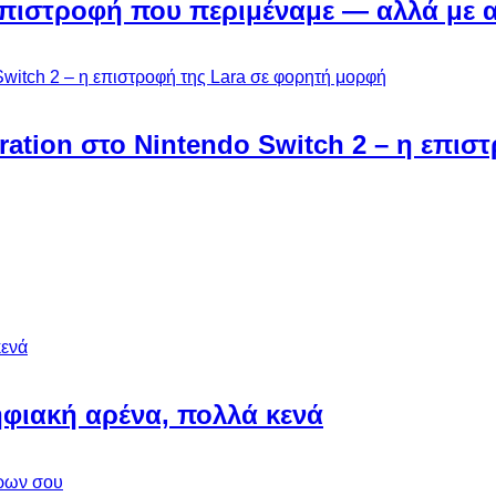
Η επιστροφή που περιμέναμε — αλλά με 
ebration στο Nintendo Switch 2 – η επι
φιακή αρένα, πολλά κενά