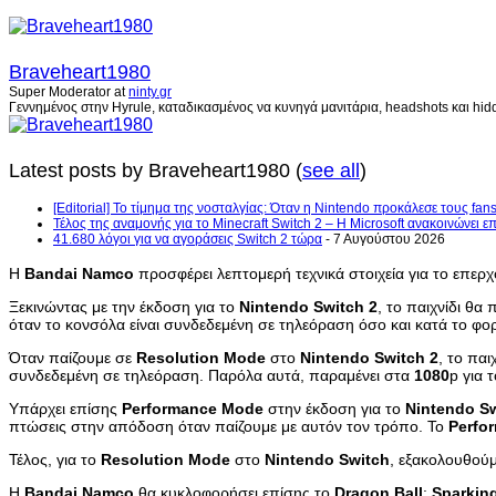
Braveheart1980
Super Moderator
at
ninty.gr
Γεννημένος στην Hyrule, καταδικασμένος να κυνηγά μανιτάρια, headshots και hidd
Latest posts by Braveheart1980
(
see all
)
[Editorial] Το τίμημα της νοσταλγίας: Όταν η Nintendo προκάλεσε τους fans
Τέλος της αναμονής για το Minecraft Switch 2 – Η Microsoft ανακοινώνει 
41.680 λόγοι για να αγοράσεις Switch 2 τώρα
- 7 Αυγούστου 2026
Η
Bandai
Namco
προσφέρει λεπτομερή τεχνικά στοιχεία για το επερχ
Ξεκινώντας με την έκδοση για το
Nintendo
Switch
2
, το παιχνίδι θα
όταν το κονσόλα είναι συνδεδεμένη σε τηλεόραση όσο και κατά το φορ
Όταν παίζουμε σε
Resolution
Mode
στο
Nintendo
Switch
2
, το παι
συνδεδεμένη σε τηλεόραση. Παρόλα αυτά, παραμένει στα
1080
p για 
Υπάρχει επίσης
Performance
Mode
στην έκδοση για το
Nintendo
S
πτώσεις στην απόδοση όταν παίζουμε με αυτόν τον τρόπο. Το
Perfo
Τέλος, για το
Resolution
Mode
στο
Nintendo
Switch
, εξακολουθούμ
Η
Bandai
Namco
θα κυκλοφορήσει επίσης το
Dragon
Ball
:
Sparkin