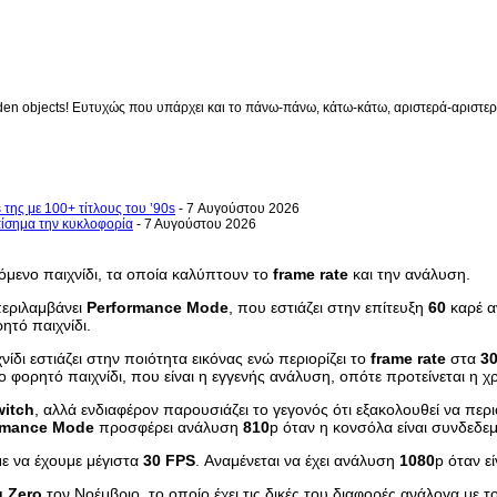
en objects! Ευτυχώς που υπάρχει και το πάνω-πάνω, κάτω-κάτω, αριστερά-αριστερά 
 της με 100+ τίτλους του ’90s
- 7 Αυγούστου 2026
επίσημα την κυκλοφορία
- 7 Αυγούστου 2026
όμενο παιχνίδι, τα οποία καλύπτουν το
frame
rate
και την ανάλυση.
 περιλαμβάνει
Performance
Mode
, που εστιάζει στην επίτευξη
60
καρέ α
ητό παιχνίδι.
χνίδι εστιάζει στην ποιότητα εικόνας ενώ περιορίζει το
frame
rate
στα
3
το φορητό παιχνίδι, που είναι η εγγενής ανάλυση, οπότε προτείνεται η 
witch
, αλλά ενδιαφέρον παρουσιάζει το γεγονός ότι εξακολουθεί να περ
rmance
Mode
προσφέρει ανάλυση
810
p όταν η κονσόλα είναι συνδεδε
ε να έχουμε μέγιστα
30
FPS
. Αναμένεται να έχει ανάλυση
1080
p όταν ε
g
Zero
τον Νοέμβριο, το οποίο έχει τις δικές του διαφορές ανάλογα με 