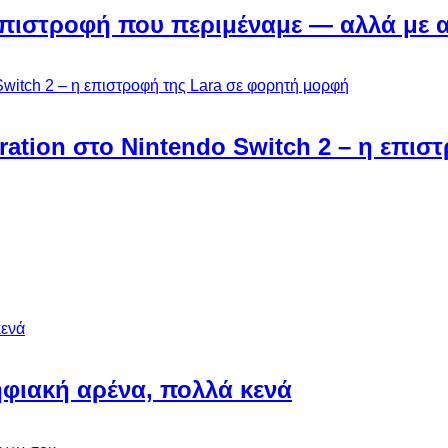
Η επιστροφή που περιμέναμε — αλλά με 
ebration στο Nintendo Switch 2 – η επι
φιακή αρένα, πολλά κενά