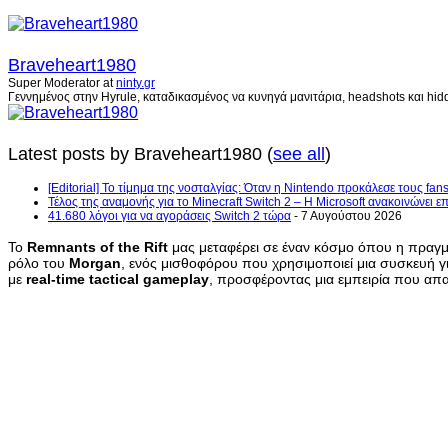
Braveheart1980
Super Moderator
at
ninty.gr
Γεννημένος στην Hyrule, καταδικασμένος να κυνηγά μανιτάρια, headshots και hidd
Latest posts by Braveheart1980
(
see all
)
[Editorial] Το τίμημα της νοσταλγίας: Όταν η Nintendo προκάλεσε τους fans
Τέλος της αναμονής για το Minecraft Switch 2 – Η Microsoft ανακοινώνει 
41.680 λόγοι για να αγοράσεις Switch 2 τώρα
- 7 Αυγούστου 2026
Το
Remnants of the Rift
μας μεταφέρει σε έναν κόσμο όπου η πραγμα
ρόλο του
Morgan
, ενός μισθοφόρου που χρησιμοποιεί μια συσκευή γι
με
real-time tactical gameplay
, προσφέροντας μια εμπειρία που απα