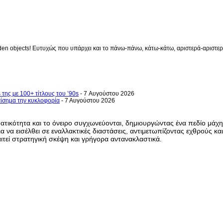
en objects! Ευτυχώς που υπάρχει και το πάνω-πάνω, κάτω-κάτω, αριστερά-αριστερά 
 της με 100+ τίτλους του ’90s
- 7 Αυγούστου 2026
επίσημα την κυκλοφορία
- 7 Αυγούστου 2026
τικότητα και το όνειρο συγχωνεύονται, δημιουργώντας ένα πεδίο μάχη
α να εισέλθει σε εναλλακτικές διαστάσεις, αντιμετωπίζοντας εχθρούς κα
ιτεί στρατηγική σκέψη και γρήγορα αντανακλαστικά.