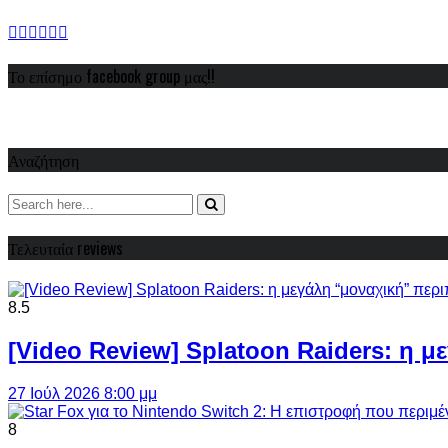
Το επίσημο facebook group μας!!
Αναζήτηση
Τελευταία reviews
8.5
[Video Review] Splatoon Raiders: η μ
27 Ιούλ 2026 8:00 μμ
8