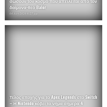
σώσουν τον κόσμο που απειλείται από τον
δαίμονα-θεό Balor
04 Αυγ 2026 6:27 μμ
Τέλος εποχής για το Apex Legends στο Switch
– Η Nintendo κόβει το νήμα σήμερα 4