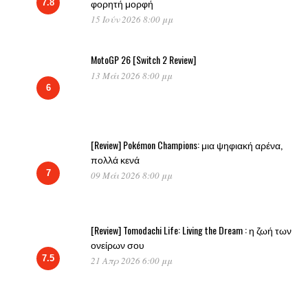
φορητή μορφή
7.8
15 Ιούν 2026 8:00 μμ
MotoGP 26 [Switch 2 Review]
13 Μάι 2026 8:00 μμ
6
[Review] Pokémon Champions: μια ψηφιακή αρένα,
πολλά κενά
7
09 Μάι 2026 8:00 μμ
[Review] Tomodachi Life: Living the Dream : η ζωή των
ονείρων σου
7.5
21 Απρ 2026 6:00 μμ