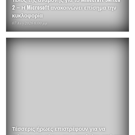
2 – Η Microsoft ανακοινώνει επίσημα την
κυκλοφορία
07 Αυγ 2026 6:00 μμ
Τέσσερις ήρωες επιστρέφουν για να