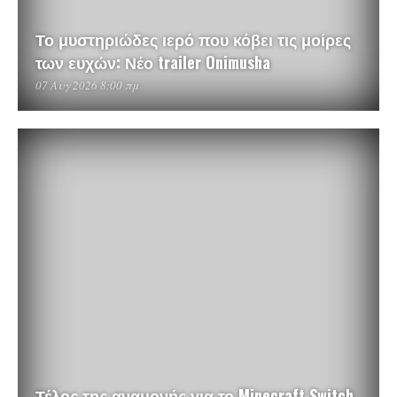
Το μυστηριώδες ιερό που κόβει τις μοίρες
των ευχών: Νέο trailer Onimusha
07 Αυγ 2026 8:00 πμ
Τέλος της αναμονής για το Minecraft Switch