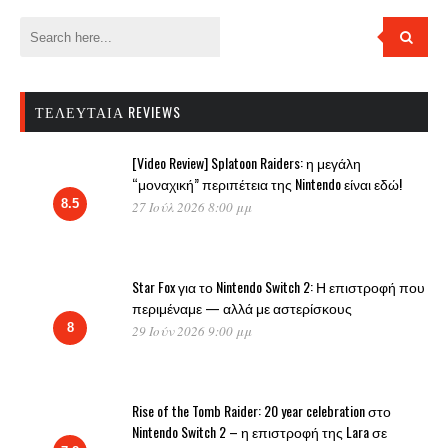
ΤΕΛΕΥΤΑΊΑ REVIEWS
[Video Review] Splatoon Raiders: η μεγάλη
“μοναχική” περιπέτεια της Nintendo είναι εδώ!
8.5
27 Ιούλ 2026 8:00 μμ
Star Fox για το Nintendo Switch 2: Η επιστροφή που
περιμέναμε — αλλά με αστερίσκους
8
29 Ιούν 2026 9:00 μμ
Rise of the Tomb Raider: 20 year celebration στο
Nintendo Switch 2 – η επιστροφή της Lara σε