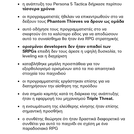
η ανάπτυξη του Persona 5 Tactica διήρκεσε περίπου
τέσσερα χρόνια
οι προγραμματιστές ήθελαν να επικεντρωθούν στο να
δείξουν τους
Phantom Thieves να δρουν ως ομάδα
αυτό οδήγησε τους προγραμματιστές στο να
σκεφτούν ότι το καλύτερο είδος για να αποδώσουν
αυτό το συναίσθημα θα ήταν ένα RPG στρατηγικής
ορισμένοι developers δεν ήταν οπαδοί των
SRPGs
επειδή δεν τους άρεσε η υψηλή δυσκολία, το
leveling και η διαχείριση
καταβλήθηκε μεγάλη προσπάθεια για τον
εξορθολογισμό ορισμένων από τα πιο απαιτητικά
στοιχεία του παιχνιδιού
οι προγραμματιστές εργάστηκαν επίσης για να
διατηρήσουν την αίσθηση της προόδου
ένα σημείο καμπής κατά τη διάρκεια της ανάπτυξης
ήταν η εφαρμογή του μηχανισμού
Triple Threat.
η ενσωμάτωση της ελεύθερης κίνησης ήταν επίσης
σημαντική προσθήκη
ο συνθέτης θεώρησε ότι ήταν δραστικά διαφορετικό να
συνθέτει για αυτό το παιχνίδι σε σχέση με ένα
παραδοσιακό RPG