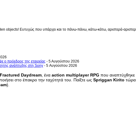
en objects! Ευτυχώς που υπάρχει και το πάνω-πάνω, κάτω-κάτω, αριστερά-αριστερά 
2026
ψε ο πρόεδρος της εταιρείας
- 5 Αυγούστου 2026
ρτητης ανάπτυξης στη Sony
- 5 Αυγούστου 2026
 Fractured Daydream
, ένα
action multiplayer RPG
που αναπτύχθηκε
οποιήσει στο έπακρο την ταχύτητά του. Παίξτε ως
Spriggan Kirito
τώρα
eam
).