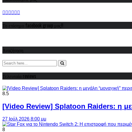
Το επίσημο facebook group μας!!
Αναζήτηση
Τελευταία reviews
8.5
[Video Review] Splatoon Raiders: η μ
27 Ιούλ 2026 8:00 μμ
8