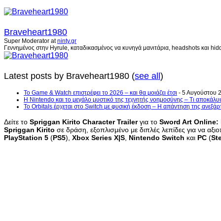
Braveheart1980
Super Moderator
at
ninty.gr
Γεννημένος στην Hyrule, καταδικασμένος να κυνηγά μανιτάρια, headshots και hidd
Latest posts by Braveheart1980
(
see all
)
Το Game & Watch επιστρέφει το 2026 – και θα μοιάζει έτσι
- 5 Αυγούστου 
Η Nintendo και το μεγάλο μυστικό της τεχνητής νοημοσύνης – Τι αποκάλυ
Το Orbitals έρχεται στο Switch με φυσική έκδοση – Η απάντηση της ανεξά
Δείτε το
Spriggan Kirito Character Trailer
για το
Sword Art Online:
Spriggan Kirito
σε δράση, εξοπλισμένο με διπλές λεπίδες για να αξι
PlayStation 5
(
PS5
),
Xbox Series X|S
,
Nintendo Switch
και
PC
(
St