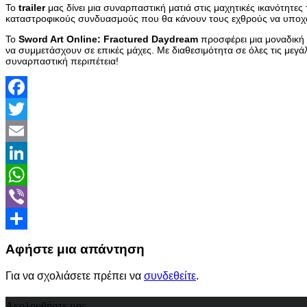
Το
trailer
μας δίνει μια συναρπαστική ματιά στις μαχητικές ικανότητες
καταστροφικούς συνδυασμούς που θα κάνουν τους εχθρούς να υπο
Το
Sword Art Online: Fractured Daydream
προσφέρει μια μοναδική
να συμμετάσχουν σε επικές μάχες. Με διαθεσιμότητα σε όλες τις με
συναρπαστική περιπέτεια!
Facebook
Twitter
Email
LinkedIn
WhatsApp
Viber
Share
Αφήστε μια απάντηση
Για να σχολιάσετε πρέπει να
συνδεθείτε
.
Ακολουθήστε μας