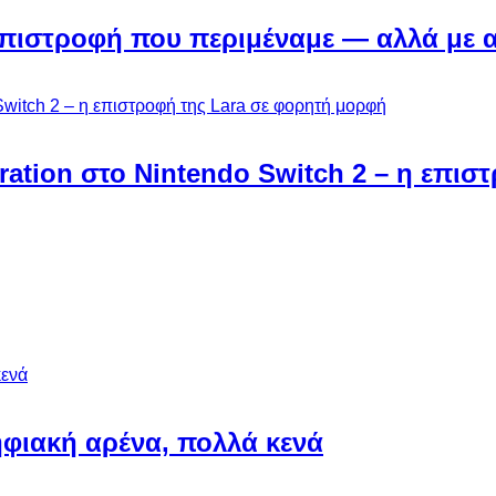
Η επιστροφή που περιμέναμε — αλλά με 
ebration στο Nintendo Switch 2 – η επι
φιακή αρένα, πολλά κενά