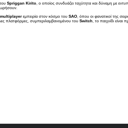
 του
Spriggan Kirito
, ο οποίος συνδυάζει ταχύτητα και δύναμη με εντ
χωρήσουν.
multiplayer
εμπειρία στον κόσμο του
SAO
, όπου οι φανατικοί της σε
γάλες πλατφόρμες, συμπεριλαμβανομένου του
Switch
, το παιχνίδι είνα