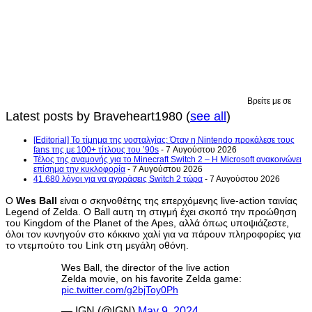
Βρείτε με σε
Latest posts by Braveheart1980
(
see all
)
[Editorial] Το τίμημα της νοσταλγίας: Όταν η Nintendo προκάλεσε τους
fans της με 100+ τίτλους του ’90s
- 7 Αυγούστου 2026
Τέλος της αναμονής για το Minecraft Switch 2 – Η Microsoft ανακοινώνει
επίσημα την κυκλοφορία
- 7 Αυγούστου 2026
41.680 λόγοι για να αγοράσεις Switch 2 τώρα
- 7 Αυγούστου 2026
Ο
Wes Ball
είναι ο σκηνοθέτης της επερχόμενης live-action ταινίας
Legend of Zelda. Ο Ball αυτη τη στιγμή έχει σκοπό την προώθηση
του Kingdom of the Planet of the Apes, αλλά όπως υποψιάζεστε,
όλοι τον κυνηγούν στο κόκκινο χαλί για να πάρουν πληροφορίες για
το ντεμπούτο του Link στη μεγάλη οθόνη.
Wes Ball, the director of the live action
Zelda movie, on his favorite Zelda game:
pic.twitter.com/g2bjToy0Ph
— IGN (@IGN)
May 9, 2024