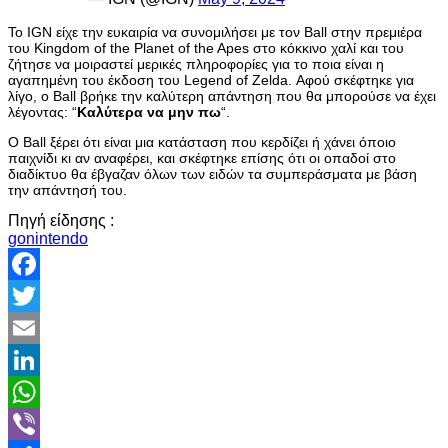
Το IGN είχε την ευκαιρία να συνομιλήσει με τον Ball στην πρεμιέρα
του Kingdom of the Planet of the Apes στο κόκκινο χαλί και του
ζήτησε να μοιραστεί μερικές πληροφορίες για το ποια είναι η
αγαπημένη του έκδοση του Legend of Zelda. Αφού σκέφτηκε για
λίγο, ο Ball βρήκε την καλύτερη απάντηση που θα μπορούσε να έχει
λέγοντας: “
Καλύτερα να μην πω
“.
Ο Ball ξέρει ότι είναι μια κατάσταση που κερδίζει ή χάνει όποιο
παιχνίδι κι αν αναφέρει, και σκέφτηκε επίσης ότι οι οπαδοί στο
διαδίκτυο θα έβγαζαν όλων των ειδών τα συμπεράσματα με βάση
την απάντησή του.
Πηγή είδησης :
gonintendo
Facebook
Twitter
Email
LinkedIn
WhatsApp