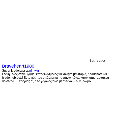
Βρείτε με σε
Braveheart1980
Super Moderator
at
ninty.gr
Γεννημένος στην Hyrule, καταδικασμένος να κυνηγά μανιτάρια, headshots και
hidden objects! Ευτυχώς που υπάρχει και το πάνω-πάνω, κάτω-κάτω, αριστερά-
αριστερά .... Απορίας άξιο το γεγονός πως με αντέχουν οι γύρω μου...