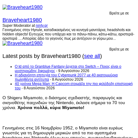
Βρείτε με σε
Braveheart1980
Super Moderator
at
ninty.gr
Γεννημένος στην Hyrule, καταδικασμένος να κυνηγά μανιτάρια, headshots και
hidden objects! Ευτυχώς που υπάρχει και το πάνω-πάνω, κάτω-κάτω, αριστερά-
αριστερά .... Απορίας άξιο το γεγονός πως με αντέχουν οι γύρω μου...
Βρείτε με σε
Latest posts by Braveheart1980
(
see all
)
Ο Id από το Granblue Fantasy έρχεται στο Switch – Ποιος είναι ο
μυστηριώδης ξιφομάχος
- 9 Αυγούστου 2026
H αδιανόητη επιτυχία του Cyberpunk 2077 με 40 εκατομμύρια
πωληθέντα αντίτυπα
- 8 Αυγούστου 2026
40 χρόνια Mega Man: Η Capcom ετοιμάζει την πιο φιλόδοξη επιστροφή
του
- 8 Αυγούστου 2026
Ο Shigeru Miyamoto, ο διάσημος σχεδιαστής, παραγωγός και
σκηνοθέτης παιχνιδιών της Nintendo, έκλεισε σήμερα τα 70 του
χρόνια.
Χρόνια πολλά, κύριε Miyamoto!
Γεννημένος στις 16 Νοεμβρίου 1952, ο Miyamoto είναι ευρέως
γνωστός για τη δημιουργία μερικών από τα πιο αγαπημένα
franchises της Nintendo όλων των εποχών, συμπεριλαμβανομένων