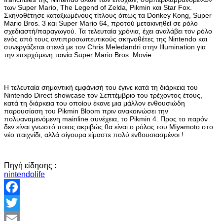
των Super Mario, The Legend of Zelda, Pikmin και Star Fox.
Σκηνοθέτησε καταξιωμένους τίτλους όπως τα Donkey Kong, Super
Mario Bros. 3 και Super Mario 64, προτού μετακινηθεί σε ρόλο
σχεδιαστή/παραγωγού. Τα τελευταία χρόνια, έχει αναλάβει τον ρόλο
ενός από τους αντιπροσωπευτικούς σκηνοθέτες της Nintendo και
συνεργάζεται στενά με τον Chris Meledandri στην Illumination για
την επερχόμενη ταινία Super Mario Bros. Movie.
Η τελευταία σημαντική εμφάνισή του έγινε κατά τη διάρκεια του
Nintendo Direct showcase τον Σεπτέμβριο του τρέχοντος έτους,
κατά τη διάρκεια του οποίου έκανε μια μάλλον ενθουσιώδη
παρουσίαση του Pikmin Bloom πριν ανακοινώσει την
πολυαναμενόμενη mainline συνέχεια, το Pikmin 4. Προς το παρόν
δεν είναι γνωστό ποιος ακριβώς θα είναι ο ρόλος του Miyamoto στο
νέο παιχνίδι, αλλά σίγουρα είμαστε πολύ ενθουσιασμένοι !
Πηγή είδησης :
nintendolife
Facebook
Twitter