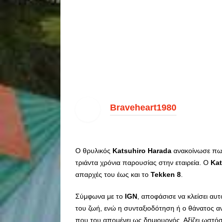
Braveheart1980
Ο θρυλικός
Katsuhiro
Harada
ανακοίνωσε πως
τριάντα χρόνια παρουσίας στην εταιρεία. Ο
Kat
απαρχές του έως και το
Tekken
8
.
Σύμφωνα με το
IGN
, αποφάσισε να κλείσει αυ
του ζωή, ενώ η συνταξιοδότηση ή ο θάνατος 
που του απομένει ως δημιουργός. Αξίζει ωστό