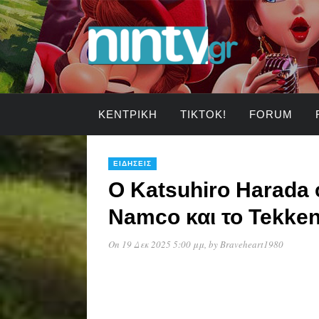
ΚΕΝΤΡΙΚΉ
TIKTOK!
FORUM
ΕΙΔΉΣΕΙΣ
Ο Katsuhiro Harada 
Namco και το Tekken
On 19 Δεκ 2025 5:00 μμ
, by
Braveheart1980