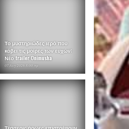
Το μυστηριώδες ιερό που
κόβει τις μοίρες των ευχών:
Νέο trailer Onimusha
07 Αυγ 2026 8:00 πμ
Τέσσερις ήρωες επιστρέφουν