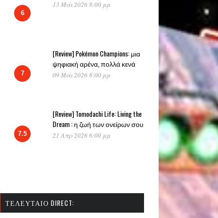
13 Μάι 2026 8:00 μμ
6
[Review] Pokémon Champions: μια
ψηφιακή αρένα, πολλά κενά
7
09 Μάι 2026 8:00 μμ
[Review] Tomodachi Life: Living the
Dream : η ζωή των ονείρων σου
7.5
21 Απρ 2026 6:00 μμ
ΤΕΛΕΥΤΑΊΟ DIRECT: