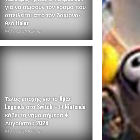
για να σώσουν τον κόσμο που
απειλείται από τον δαίμονα-
θεό Balor
04 Αυγ 2026 6:27 μμ
Τέλος εποχής για το Apex
Legends στο Switch – Η Nintendo
κόβει το νήμα σήμερα 4
Αυγούστου 2026
04 Αυγ 2026 9:00 μμ