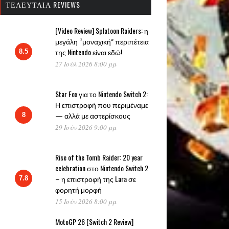
ΤΕΛΕΥΤΑΊΑ REVIEWS
[Video Review] Splatoon Raiders: η
μεγάλη “μοναχική” περιπέτεια
της Nintendo είναι εδώ!
8.5
27 Ιούλ 2026 8:00 μμ
Star Fox για το Nintendo Switch 2:
Η επιστροφή που περιμέναμε
— αλλά με αστερίσκους
8
29 Ιούν 2026 9:00 μμ
Rise of the Tomb Raider: 20 year
celebration στο Nintendo Switch 2
– η επιστροφή της Lara σε
7.8
φορητή μορφή
15 Ιούν 2026 8:00 μμ
MotoGP 26 [Switch 2 Review]