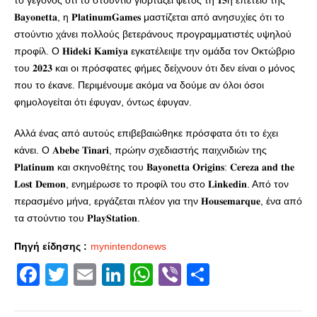
το γεγονός ότι το στούντιο γιορτάζει φέτος τη 𝟏𝟓η επέτειο της
𝐁𝐚𝐲𝐨𝐧𝐞𝐭𝐭𝐚, η 𝐏𝐥𝐚𝐭𝐢𝐧𝐮𝐦𝐆𝐚𝐦𝐞𝐬 μαστίζεται από ανησυχίες ότι το
στούντιο χάνει πολλούς βετεράνους προγραμματιστές υψηλού
προφίλ. Ο 𝐇𝐢𝐝𝐞𝐤𝐢 𝐊𝐚𝐦𝐢𝐲𝐚 εγκατέλειψε την ομάδα τον Οκτώβριο
του 𝟐𝟎𝟐𝟑 και οι πρόσφατες φήμες δείχνουν ότι δεν είναι ο μόνος
που το έκανε. Περιμένουμε ακόμα να δούμε αν όλοι όσοι
φημολογείται ότι έφυγαν, όντως έφυγαν.
Αλλά ένας από αυτούς επιβεβαιώθηκε πρόσφατα ότι το έχει
κάνει. Ο 𝐀𝐛𝐞𝐛𝐞 𝐓𝐢𝐧𝐚𝐫𝐢, πρώην σχεδιαστής παιχνιδιών της
𝐏𝐥𝐚𝐭𝐢𝐧𝐮𝐦 και σκηνοθέτης του 𝐁𝐚𝐲𝐨𝐧𝐞𝐭𝐭𝐚 𝐎𝐫𝐢𝐠𝐢𝐧𝐬: 𝐂𝐞𝐫𝐞𝐳𝐚 𝐚𝐧𝐝 𝐭𝐡𝐞
𝐋𝐨𝐬𝐭 𝐃𝐞𝐦𝐨𝐧, ενημέρωσε το προφίλ του στο 𝐋𝐢𝐧𝐤𝐞𝐝𝐢𝐧. Από τον
περασμένο μήνα, εργάζεται πλέον για την 𝐇𝐨𝐮𝐬𝐞𝐦𝐚𝐫𝐪𝐮𝐞, ένα από
τα στούντιο του 𝐏𝐥𝐚𝐲𝐒𝐭𝐚𝐭𝐢𝐨𝐧.
Πηγή είδησης :
mynintendonews
Facebook
Twitter
Email
LinkedIn
WhatsApp
Viber
Share