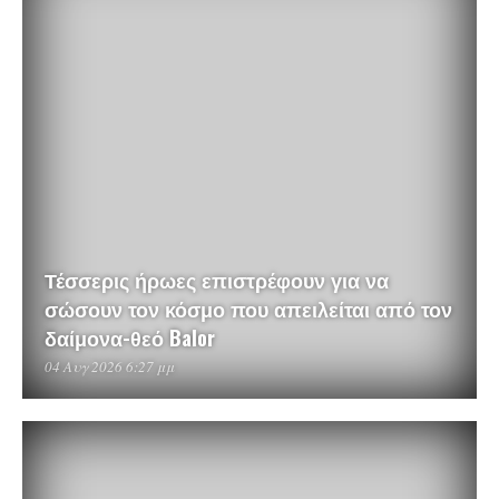
Τέσσερις ήρωες επιστρέφουν για να
σώσουν τον κόσμο που απειλείται από τον
δαίμονα-θεό Balor
04 Αυγ 2026 6:27 μμ