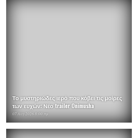
Το μυστηριώδες ιερό που κόβει τις μοίρες
των ευχών: Νέο trailer Onimusha
07 Αυγ 2026 8:00 πμ