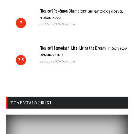
[Review] Pokémon Champions: μια ψηφιακή αρένα,
πολλά κενά
7
09 Μάι 2026 8:00 μμ
[Review] Tomodachi Life: Living the Dream : η ζωή των
ονείρων σου
7.5
21 Απρ 2026 6:00 μμ
ΤΕΛΕΥΤΑΊΟ DIRECT: