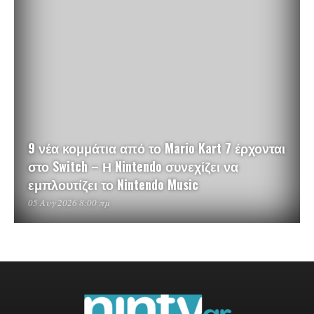
9 νέα κομμάτια από το Mario Kart 7 έρχονται
στο Switch – Η Nintendo συνεχίζει να
εμπλουτίζει το Nintendo Music
05 Αυγ 2026 8:00 πμ