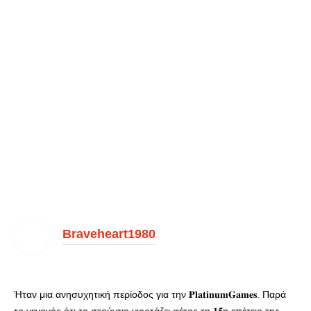
Braveheart1980
Ήταν μια ανησυχητική περίοδος για την 𝐏𝐥𝐚𝐭𝐢𝐧𝐮𝐦𝐆𝐚𝐦𝐞𝐬. Παρά