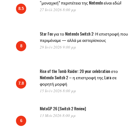
“μοναχική” περιπέτεια της Nintendo είναι εδώ!
8.5
27 Ιούλ 2026 8:00 μμ
Star Fox για το Nintendo Switch 2: Η επιστροφή που
περιμέναμε — αλλά με αστερίσκους
8
29 Ιούν 2026 9:00 μμ
Rise of the Tomb Raider: 20 year celebration στο
Nintendo Switch 2 – η επιστροφή της Lara σε
φορητή μορφή
7.8
15 Ιούν 2026 8:00 μμ
MotoGP 26 [Switch 2 Review]
13 Μάι 2026 8:00 μμ
6