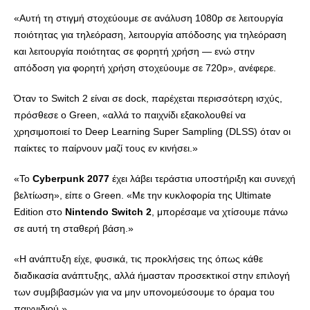
«Αυτή τη στιγμή στοχεύουμε σε ανάλυση 1080p σε λειτουργία
ποιότητας για τηλεόραση, λειτουργία απόδοσης για τηλεόραση
και λειτουργία ποιότητας σε φορητή χρήση — ενώ στην
απόδοση για φορητή χρήση στοχεύουμε σε 720p», ανέφερε.
Όταν το Switch 2 είναι σε dock, παρέχεται περισσότερη ισχύς,
πρόσθεσε ο Green, «αλλά το παιχνίδι εξακολουθεί να
χρησιμοποιεί το Deep Learning Super Sampling (DLSS) όταν οι
παίκτες το παίρνουν μαζί τους εν κινήσει.»
«Το
Cyberpunk 2077
έχει λάβει τεράστια υποστήριξη και συνεχή
βελτίωση», είπε ο Green. «Με την κυκλοφορία της Ultimate
Edition στο
Nintendo Switch 2
, μπορέσαμε να χτίσουμε πάνω
σε αυτή τη σταθερή βάση.»
«Η ανάπτυξη είχε, φυσικά, τις προκλήσεις της όπως κάθε
διαδικασία ανάπτυξης, αλλά ήμασταν προσεκτικοί στην επιλογή
των συμβιβασμών για να μην υπονομεύσουμε το όραμα του
παιχνιδιού.»