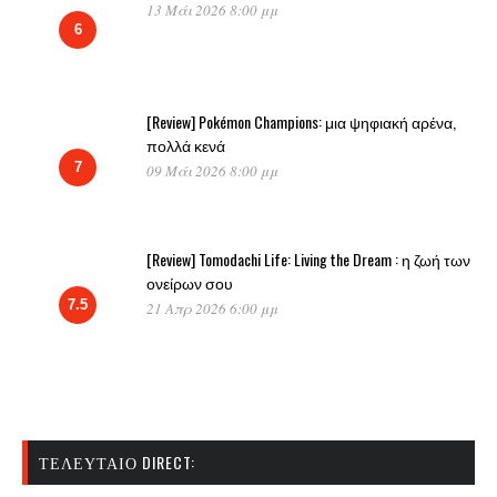
13 Μάι 2026 8:00 μμ
6
[Review] Pokémon Champions: μια ψηφιακή αρένα,
πολλά κενά
7
09 Μάι 2026 8:00 μμ
[Review] Tomodachi Life: Living the Dream : η ζωή των
ονείρων σου
7.5
21 Απρ 2026 6:00 μμ
ΤΕΛΕΥΤΑΊΟ DIRECT: