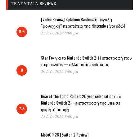
ΤΕΛΕΥΤΑΊΑ REVIEWS
[Video Review] Splatoon Raiders: η μεγάλη
“μοναχική” περιπέτεια της Nintendo είναι εδώ!
8.5
27 Ιούλ 2026 8:00 μμ
Star Fox για το Nintendo Switch 2: Η επιστροφή που
περιμέναμε — αλλά με αστερίσκους
8
29 Ιούν 2026 9:00 μμ
Rise of the Tomb Raider: 20 year celebration στο
Nintendo Switch 2 – η επιστροφή της Lara σε
φορητή μορφή
7.8
15 Ιούν 2026 8:00 μμ
MotoGP 26 [Switch 2 Review]