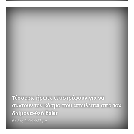
Τέσσερις ήρωες επιστρέφουν για να
σώσουν τον κόσμο που απειλείται από τον
δαίμονα-θεό Balor
04 Αυγ 2026 6:27 μμ