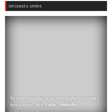
ΠΡΌΣΦΑΤΑ ΆΡΘΡΑ
Το μυστηριώδες ιερό που κόβει τις μοίρες
των ευχών: Νέο trailer Onimusha
07 Αυγ 2026 8:00 πμ