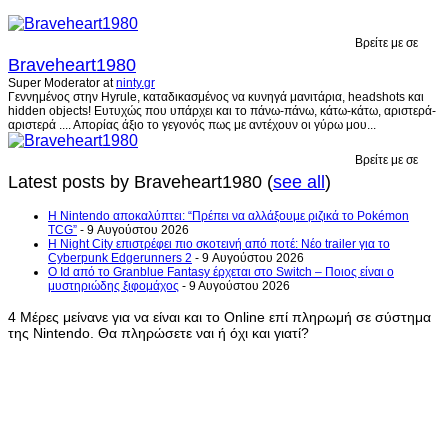
Βρείτε με σε
Braveheart1980
Super Moderator
at
ninty.gr
Γεννημένος στην Hyrule, καταδικασμένος να κυνηγά μανιτάρια, headshots και
hidden objects! Ευτυχώς που υπάρχει και το πάνω-πάνω, κάτω-κάτω, αριστερά-
αριστερά .... Απορίας άξιο το γεγονός πως με αντέχουν οι γύρω μου...
Βρείτε με σε
Latest posts by Braveheart1980
(
see all
)
Η Nintendo αποκαλύπτει: “Πρέπει να αλλάξουμε ριζικά το Pokémon
TCG”
- 9 Αυγούστου 2026
Η Night City επιστρέφει πιο σκοτεινή από ποτέ: Νέο trailer για το
Cyberpunk Edgerunners 2
- 9 Αυγούστου 2026
Ο Id από το Granblue Fantasy έρχεται στο Switch – Ποιος είναι ο
μυστηριώδης ξιφομάχος
- 9 Αυγούστου 2026
4 Μέρες μείνανε για να είναι και το Online επί πληρωμή σε σύστημα
της Nintendo. Θα πληρώσετε ναι ή όχι και γιατί?